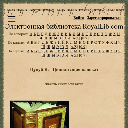
Войти
Зарегистрироваться
Электронная библиотека RoyalLib.com
По авторам:
А
Б
В
Г
Д
Е
Ж
З
И
Й
К
Л
М
Н
О
П
Р
С
Т
У
Ф
Х
Ц
Ч
Ш
Щ
Ы
Э
Ю
Я
[A-Z]
[0-9]
По книгам:
А
Б
В
Г
Д
Е
Ж
З
И
Й
К
Л
М
Н
О
П
Р
С
Т
У
Ф
Х
Ц
Ч
Ш
Щ
Ы
Э
Ю
Я
[A-Z]
[0-9]
По сериям:
А
Б
В
Г
Д
Е
Ж
З
И
Й
К
Л
М
Н
О
П
Р
С
Т
У
Ф
Х
Ц
Ч
Ш
Щ
Ы
Э
Ю
Я
[A-Z]
[0-9]
Цуцуй Я. - Цивилизация напоказ
скачать книгу бесплатно