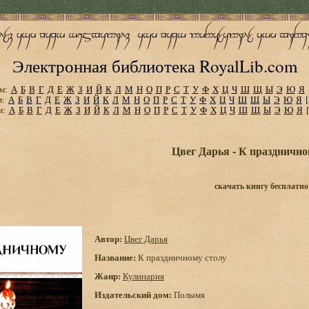
Электронная библиотека RoyalLib.com
м:
А
Б
В
Г
Д
Е
Ж
З
И
Й
К
Л
М
Н
О
П
Р
С
Т
У
Ф
Х
Ц
Ч
Ш
Щ
Ы
Э
Ю
Я
м:
А
Б
В
Г
Д
Е
Ж
З
И
Й
К
Л
М
Н
О
П
Р
С
Т
У
Ф
Х
Ц
Ч
Ш
Щ
Ы
Э
Ю
Я
м:
А
Б
В
Г
Д
Е
Ж
З
И
Й
К
Л
М
Н
О
П
Р
С
Т
У
Ф
Х
Ц
Ч
Ш
Щ
Ы
Э
Ю
Я
Цвег Дарья - К празднично
скачать книгу бесплатно
Автор:
Цвег Дарья
Название:
К праздничному столу
Жанр:
Кулинария
Издательский дом:
Полымя