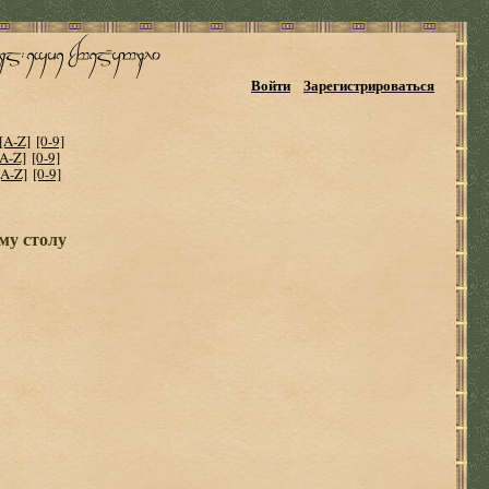
Войти
Зарегистрироваться
[A-Z]
[0-9]
[A-Z]
[0-9]
[A-Z]
[0-9]
му столу