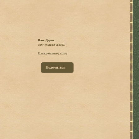
Цвег Дарья
другие книги автора:
К праздничному столу
Поделиться