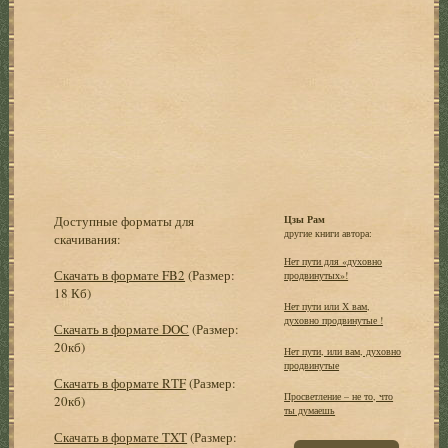
Доступные форматы для
Цзы Рам
другие книги автора:
скачивания:
Нет пути для «духовно
Скачать в формате FB2
(Размер:
продвинутых»!
18 Кб)
Нет пути или Х вам,
духовно продвинутые !
Скачать в формате DOC
(Размер:
20кб)
Нет пути, или вам, духовно
продвинутые
Скачать в формате RTF
(Размер:
Просветление – не то, что
20кб)
ты думаешь
Скачать в формате TXT
(Размер: