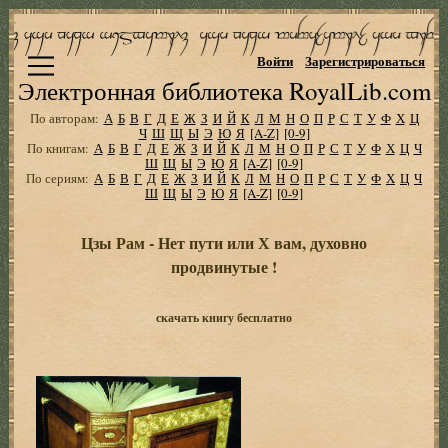
Войти
Зарегистрироваться
Электронная библиотека RoyalLib.com
По авторам:
А
Б
В
Г
Д
Е
Ж
З
И
Й
К
Л
М
Н
О
П
Р
С
Т
У
Ф
Х
Ц
Ч
Ш
Щ
Ы
Э
Ю
Я
[A-Z]
[0-9]
По книгам:
А
Б
В
Г
Д
Е
Ж
З
И
Й
К
Л
М
Н
О
П
Р
С
Т
У
Ф
Х
Ц
Ч
Ш
Щ
Ы
Э
Ю
Я
[A-Z]
[0-9]
По сериям:
А
Б
В
Г
Д
Е
Ж
З
И
Й
К
Л
М
Н
О
П
Р
С
Т
У
Ф
Х
Ц
Ч
Ш
Щ
Ы
Э
Ю
Я
[A-Z]
[0-9]
Цзы Рам - Нет пути или Х вам, духовно
продвинутые !
скачать книгу бесплатно