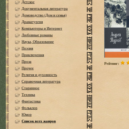
Детское
Документальная литература
Домоводство (Дом и семья)
Драматургия
Компьютеры и Интернет
Любовные романы
Наука, Образование
Поэзия
Приключения
Проза
Рейтинг:
Прочее
Религия и духовность
Справочная литература
Старинное
Техника
Фантастика
Фольклор
Юмор
Список всех жанров