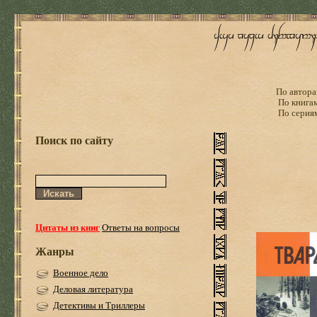
По автора
По книга
По серия
Поиск по сайту
Цитаты из книг
Ответы на вопросы
Жанры
Военное дело
Деловая литература
Детективы и Триллеры