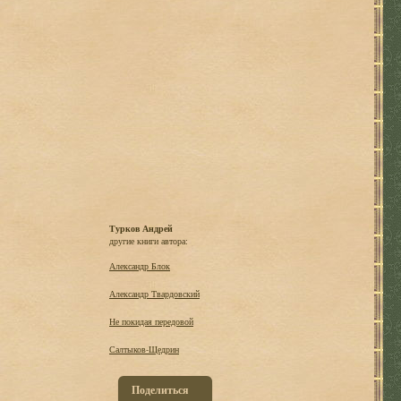
Турков Андрей
другие книги автора:
Александр Блок
Александр Твардовский
Не покидая передовой
Салтыков-Щедрин
Поделиться