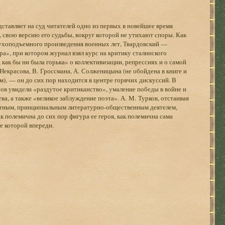
дставляет на суд читателей одно из первых в новейшее время
 свою версию его судьбы, вокруг которой не утихают споры. Как
духоподъемного произведения военных лет, Твардовский —
а», при котором журнал взял курс на критику сталинского
 как бы ни была горька» о коллективизации, репрессиях и о самой
Некрасова, В. Гроссмана, А. Солженицына (не обойдена в книге и
), — он до сих пор находится в центре горячих дискуссий. В
ов увидели «раздутое критиканство», умаление победы в войне и
а, а также «великое заблуждение поэта». А. М. Турков, отстаивая
естным, принципиальным литературно-общественным деятелем,
 полемична до сих пор фигура ее героя, как полемична сама
е которой впереди.