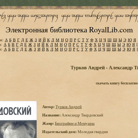
Электронная библиотека RoyalLib.com
м:
А
Б
В
Г
Д
Е
Ж
З
И
Й
К
Л
М
Н
О
П
Р
С
Т
У
Ф
Х
Ц
Ч
Ш
Щ
Ы
Э
Ю
Я
м:
А
Б
В
Г
Д
Е
Ж
З
И
Й
К
Л
М
Н
О
П
Р
С
Т
У
Ф
Х
Ц
Ч
Ш
Щ
Ы
Э
Ю
Я
м:
А
Б
В
Г
Д
Е
Ж
З
И
Й
К
Л
М
Н
О
П
Р
С
Т
У
Ф
Х
Ц
Ч
Ш
Щ
Ы
Э
Ю
Я
Турков Андрей - Александр 
скачать книгу бесплатно
Автор:
Турков Андрей
Название:
Александр Твардовский
Жанр:
Биографии и Мемуары
Издательский дом:
Молодая гвардия