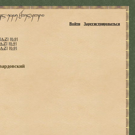
Войти
Зарегистрироваться
[A-Z]
[0-9]
[A-Z]
[0-9]
[A-Z]
[0-9]
Твардовский