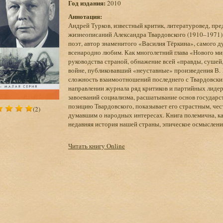
Год издания:
2010
Аннотация:
Андрей Турков, известный критик, литературовед, пре
жизнеописаний Александра Твардовского (1910–1971),
поэт, автор знаменитого «Василия Тёркина», самого 
всенародно любим. Как многолетний глава «Нового мир
руководства страной, обнажение всей «правды, сушей,
войне, публиковавший «неуставные» произведения В. 
сложность взаимоотношений последнего с Твардовским
направлении журнала ряд критиков и партийных лидер
завоеваний социализма, расшатывание основ государств
позицию Твардовского, показывает его страстным, ч
(2)
думавшим о народных интересах. Книга полемична, как
недавняя история нашей страны, эпическое осмыслени
Читать книгу Online