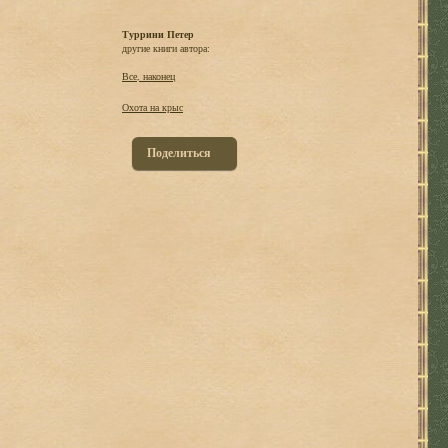
Туррини Петер
другие книги автора:
Все, наконец
Охота на крыс
Поделиться