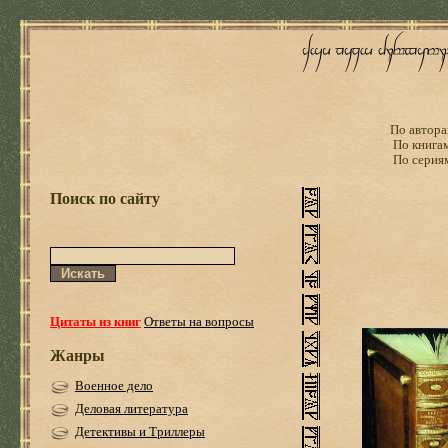
По автора
По книга
По серия
Поиск по сайту
Цитаты из книг
Ответы на вопросы
Жанры
Военное дело
Деловая литература
Детективы и Триллеры