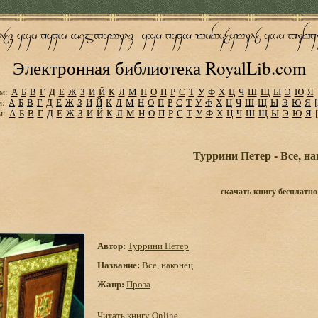
Электронная библиотека RoyalLib.com
м:
А
Б
В
Г
Д
Е
Ж
З
И
Й
К
Л
М
Н
О
П
Р
С
Т
У
Ф
Х
Ц
Ч
Ш
Щ
Ы
Э
Ю
Я
м:
А
Б
В
Г
Д
Е
Ж
З
И
Й
К
Л
М
Н
О
П
Р
С
Т
У
Ф
Х
Ц
Ч
Ш
Щ
Ы
Э
Ю
Я
м:
А
Б
В
Г
Д
Е
Ж
З
И
Й
К
Л
М
Н
О
П
Р
С
Т
У
Ф
Х
Ц
Ч
Ш
Щ
Ы
Э
Ю
Я
Туррини Петер - Все, н
скачать книгу бесплатно
Автор:
Туррини Петер
Название:
Все, наконец
Жанр:
Проза
Читать книгу Online