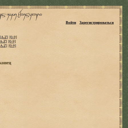
Войти
Зарегистрироваться
[A-Z]
[0-9]
[A-Z]
[0-9]
[A-Z]
[0-9]
аконец