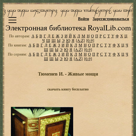
Войти
Зарегистрироваться
Электронная библиотека RoyalLib.com
По авторам:
А
Б
В
Г
Д
Е
Ж
З
И
Й
К
Л
М
Н
О
П
Р
С
Т
У
Ф
Х
Ц
Ч
Ш
Щ
Ы
Э
Ю
Я
[A-Z]
[0-9]
По книгам:
А
Б
В
Г
Д
Е
Ж
З
И
Й
К
Л
М
Н
О
П
Р
С
Т
У
Ф
Х
Ц
Ч
Ш
Щ
Ы
Э
Ю
Я
[A-Z]
[0-9]
По сериям:
А
Б
В
Г
Д
Е
Ж
З
И
Й
К
Л
М
Н
О
П
Р
С
Т
У
Ф
Х
Ц
Ч
Ш
Щ
Ы
Э
Ю
Я
[A-Z]
[0-9]
Тюменев И. - Живые мощи
скачать книгу бесплатно