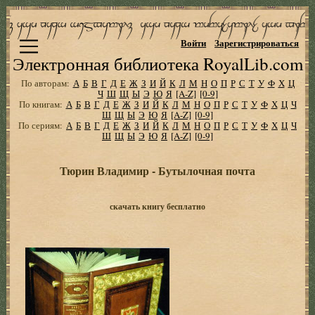
Войти
Зарегистрироваться
Электронная библиотека RoyalLib.com
По авторам:
А
Б
В
Г
Д
Е
Ж
З
И
Й
К
Л
М
Н
О
П
Р
С
Т
У
Ф
Х
Ц
Ч
Ш
Щ
Ы
Э
Ю
Я
[A-Z]
[0-9]
По книгам:
А
Б
В
Г
Д
Е
Ж
З
И
Й
К
Л
М
Н
О
П
Р
С
Т
У
Ф
Х
Ц
Ч
Ш
Щ
Ы
Э
Ю
Я
[A-Z]
[0-9]
По сериям:
А
Б
В
Г
Д
Е
Ж
З
И
Й
К
Л
М
Н
О
П
Р
С
Т
У
Ф
Х
Ц
Ч
Ш
Щ
Ы
Э
Ю
Я
[A-Z]
[0-9]
Тюрин Владимир - Бутылочная почта
скачать книгу бесплатно