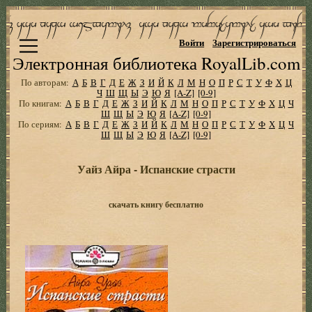
Войти
Зарегистрироваться
Электронная библиотека RoyalLib.com
По авторам:
А
Б
В
Г
Д
Е
Ж
З
И
Й
К
Л
М
Н
О
П
Р
С
Т
У
Ф
Х
Ц
Ч
Ш
Щ
Ы
Э
Ю
Я
[A-Z]
[0-9]
По книгам:
А
Б
В
Г
Д
Е
Ж
З
И
Й
К
Л
М
Н
О
П
Р
С
Т
У
Ф
Х
Ц
Ч
Ш
Щ
Ы
Э
Ю
Я
[A-Z]
[0-9]
По сериям:
А
Б
В
Г
Д
Е
Ж
З
И
Й
К
Л
М
Н
О
П
Р
С
Т
У
Ф
Х
Ц
Ч
Ш
Щ
Ы
Э
Ю
Я
[A-Z]
[0-9]
Уайз Айра - Испанские страсти
скачать книгу бесплатно