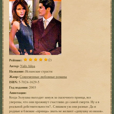
Рейтинг:
(2)
Автор:
Уайз Айра
Название:
Испанские страсти
Жанр:
Современные любовные романы
ISBN:
5-7024-1629-5
Год издания:
2003
Аннотация:
Когда Золушка выходит замуж за сказочного принца, все
уверены, что они проживут счастливо до самой смерти. Ну а в
реальной действительности?.. Слишком уж они разные. Да и
родные и близкие «принца» знать не желают «девушку из низов».