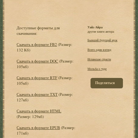
Доступные форматы для
Уайз Айра
другие книги автора:
скачивания:
Бывший будущий муж
Скачать в формате FB2
(Размер:
132 Кб)
Всего один взгляд
Испанские страсти
Скачать в формате DOC
(Размер:
105кб)
Мольба о чуде
Скачать в формате RTF
(Размер:
Поделиться
105кб)
Скачать в формате TXT
(Размер:
127кб)
Скачать в формате HTML
(Размер: 129кб)
Скачать в формате EPUB
(Размер:
171кб)