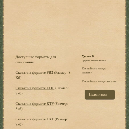
Доступные форматы для
Удалов В.
другие книги автора:
скачивания:
Как поймать живую
Скачать в формате FB2
(Размер: 8
'косилку'
Кб)
Как поймать живую косилку
Скачать в формате DOC
(Размер:
8кб)
Поделиться
Скачать в формате RTF
(Размер:
8кб)
Скачать в формате TXT
(Размер:
7кб)