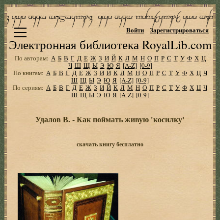
Войти
Зарегистрироваться
Электронная библиотека RoyalLib.com
По авторам:
А
Б
В
Г
Д
Е
Ж
З
И
Й
К
Л
М
Н
О
П
Р
С
Т
У
Ф
Х
Ц
Ч
Ш
Щ
Ы
Э
Ю
Я
[A-Z]
[0-9]
По книгам:
А
Б
В
Г
Д
Е
Ж
З
И
Й
К
Л
М
Н
О
П
Р
С
Т
У
Ф
Х
Ц
Ч
Ш
Щ
Ы
Э
Ю
Я
[A-Z]
[0-9]
По сериям:
А
Б
В
Г
Д
Е
Ж
З
И
Й
К
Л
М
Н
О
П
Р
С
Т
У
Ф
Х
Ц
Ч
Ш
Щ
Ы
Э
Ю
Я
[A-Z]
[0-9]
Удалов В. - Как поймать живую 'косилку'
скачать книгу бесплатно