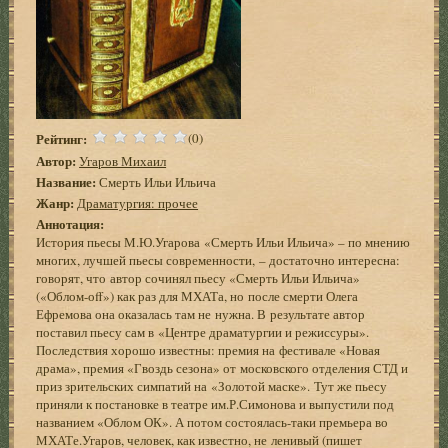
Рейтинг:
(0)
Автор:
Угаров Михаил
Название:
Смерть Ильи Ильича
Жанр:
Драматургия: прочее
Аннотация:
История пьесы М.Ю.Угарова «Смерть Ильи Ильича» – по мнению
многих, лучшей пьесы современности, – достаточно интересна:
говорят, что автор сочинял пьесу «Смерть Ильи Ильича»
(«Облом-оff») как раз для МХАТа, но после смерти Олега
Ефремова она оказалась там не нужна. В результате автор
поставил пьесу сам в «Центре драматургии и режиссуры».
Последствия хорошо известны: премия на фестивале «Новая
драма», премия «Гвоздь сезона» от московского отделения СТД и
приз зрительских симпатий на «Золотой маске». Тут же пьесу
приняли к постановке в театре им.Р.Симонова и выпустили под
названием «Облом ОК». А потом состоялась-таки премьера во
МХАТе.Угаров, человек, как известно, не ленивый (пишет