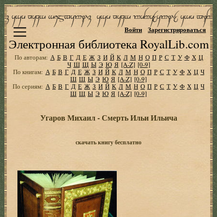
Войти
Зарегистрироваться
Электронная библиотека RoyalLib.com
По авторам:
А
Б
В
Г
Д
Е
Ж
З
И
Й
К
Л
М
Н
О
П
Р
С
Т
У
Ф
Х
Ц
Ч
Ш
Щ
Ы
Э
Ю
Я
[A-Z]
[0-9]
По книгам:
А
Б
В
Г
Д
Е
Ж
З
И
Й
К
Л
М
Н
О
П
Р
С
Т
У
Ф
Х
Ц
Ч
Ш
Щ
Ы
Э
Ю
Я
[A-Z]
[0-9]
По сериям:
А
Б
В
Г
Д
Е
Ж
З
И
Й
К
Л
М
Н
О
П
Р
С
Т
У
Ф
Х
Ц
Ч
Ш
Щ
Ы
Э
Ю
Я
[A-Z]
[0-9]
Угаров Михаил - Смерть Ильи Ильича
скачать книгу бесплатно