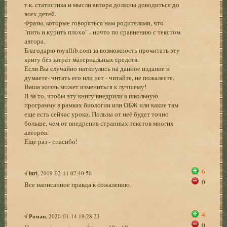
т.к. статистика и мысли автора должны доводиться до
всех детей.
Фразы, которые говоряться нам родителями, что
"пить и курить плохо" - ничто по сравнению с текстом
автора.
Благодарю royallib.com за возможность прочитать эту
кригу без затрат материальных средств.
Если Вы случайно наткнулись на данное издание и
думаете- читать его или нет - читайте, не пожалеете,
Ваша жизнь может измениться к лучшему!
Я за то, чтобы эту книгу внедрили в школьную
программу в рамках биологии или ОБЖ или какие там
еще есть сейчас уроки. Пользы от неё будет точно
больше, чем от внедрения странных текстов многих
авторов.
Еще раз - спасибо!
6
√
iuri
, 2019-02-11 02:40:50
0
Все написанное правда к сожалению.
4
√
Роман
, 2020-01-14 19:28:23
0