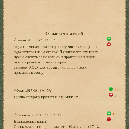
Отзывы читателей
20
√
Роман
, 2013-01-21 13:39:27
0
когда я начинал читать эту книгу мне стало страшно..
куда катиться наша страна? Я считаю что эту книгу
нужно сделать обязательной к прочтению в школе!
нужно срочно отрезвлять народ!
сам веду З.О.Ж уже достаточно долго и всех
призываю к этому!
6
√
Олег
, 2017-06-18 01:59:14
0
Нужно каждому прочитать эту книгу!!!
10
√
Светлана
, 2017-08-27 12:27:35
0
Великолепная книга!
Очень жалею, сто прочитала её в 30 лет, а не в 17-18,