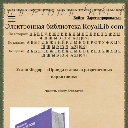
Войти
Зарегистрироваться
Электронная библиотека RoyalLib.com
По авторам:
А
Б
В
Г
Д
Е
Ж
З
И
Й
К
Л
М
Н
О
П
Р
С
Т
У
Ф
Х
Ц
Ч
Ш
Щ
Ы
Э
Ю
Я
[A-Z]
[0-9]
По книгам:
А
Б
В
Г
Д
Е
Ж
З
И
Й
К
Л
М
Н
О
П
Р
С
Т
У
Ф
Х
Ц
Ч
Ш
Щ
Ы
Э
Ю
Я
[A-Z]
[0-9]
По сериям:
А
Б
В
Г
Д
Е
Ж
З
И
Й
К
Л
М
Н
О
П
Р
С
Т
У
Ф
Х
Ц
Ч
Ш
Щ
Ы
Э
Ю
Я
[A-Z]
[0-9]
Углов Федор - «Правда и ложь о разрешенных
наркотиках»
скачать книгу бесплатно