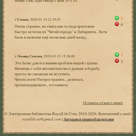
Немає слів, одні емоції і шок 10 з 10.
5
√
Степан
, 2020-01-14 21:29:43
0
Очень странно, но енига как-то подозрительно
быстро исчезла из "Читай-города" и Лабиринта.. Хотя
была в наличии ещё несколько дней назад...
3
√
Леонид Стеклов
, 2020-01-21 15:38:00
2
Это базис для осознания проблем нашей страны.
Начнёшь с себя автоматически и дальше в борьбу
просто не сможешь не вступить.
Читать всем! Распространять , делиться,
пропагандировать , отстаивать.
Оставить отзыв о книге
© Электронная библиотека RoyalLib.Com, 2010-2026. Контактный e-mail:
royallib.ru@gmail.com
|
Авторам и правообладателям