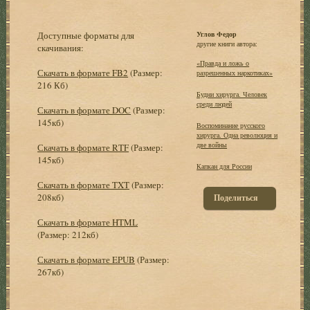
Доступные форматы для
Углов Федор
другие книги автора:
скачивания:
«Правда и ложь о
Скачать в формате FB2
(Размер:
разрешенных наркотиках»
216 Кб)
Будни хирурга. Человек
среди людей
Скачать в формате DOC
(Размер:
145кб)
Воспоминание русского
хирурга. Одна революция и
две войны
Скачать в формате RTF
(Размер:
145кб)
Капкан для России
Скачать в формате TXT
(Размер:
208кб)
Поделиться
Скачать в формате HTML
(Размер: 212кб)
Скачать в формате EPUB
(Размер:
267кб)