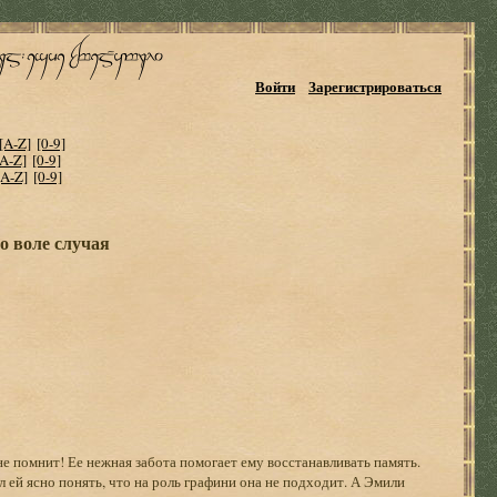
Войти
Зарегистрироваться
[A-Z]
[0-9]
[A-Z]
[0-9]
[A-Z]
[0-9]
о воле случая
е помнит! Ее нежная забота помогает ему восстанавливать память.
ал ей ясно понять, что на роль графини она не подходит. А Эмили