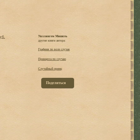
уб.
Уиллингем Мишель
другие книги автора:
Графиня по воле случая
Принцесса по случаю
Случайный принц
Поделиться