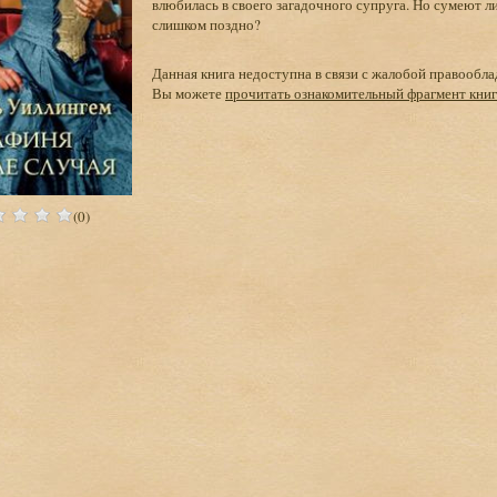
влюбилась в своего загадочного супруга. Но сумеют л
слишком поздно?
Данная книга недоступна в связи с жалобой правообла
Вы можете
прочитать ознакомительный фрагмент кни
(0)