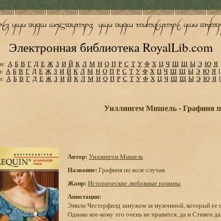
Электронная библиотека RoyalLib.com
м:
А
Б
В
Г
Д
Е
Ж
З
И
Й
К
Л
М
Н
О
П
Р
С
Т
У
Ф
Х
Ц
Ч
Ш
Щ
Ы
Э
Ю
Я
м:
А
Б
В
Г
Д
Е
Ж
З
И
Й
К
Л
М
Н
О
П
Р
С
Т
У
Ф
Х
Ц
Ч
Ш
Щ
Ы
Э
Ю
Я
м:
А
Б
В
Г
Д
Е
Ж
З
И
Й
К
Л
М
Н
О
П
Р
С
Т
У
Ф
Х
Ц
Ч
Ш
Щ
Ы
Э
Ю
Я
Уиллингем Мишель - Графиня п
Автор:
Уиллингем Мишель
Название:
Графиня по воле случая
Жанр:
Исторические любовные романы
Аннотация:
Эмили Честерфилд замужем за мужчиной, который ее н
Однако кое-кому это очень не нравится, да и Стивен д