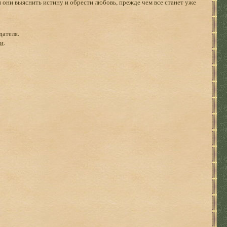
и они выяснить истину и обрести любовь, прежде чем все станет уже
дателя.
ги
.