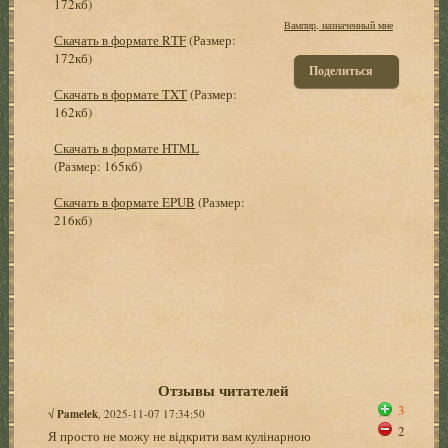
172кб)
Вампир, назначенный мне
Скачать в формате RTF
(Размер:
172кб)
Поделиться
Скачать в формате TXT
(Размер:
162кб)
Скачать в формате HTML
(Размер: 165кб)
Скачать в формате EPUB
(Размер:
216кб)
Отзывы читателей
3
√
Pamelek
, 2025-11-07 17:34:50
2
Я просто не можу не відкрити вам кулінарною