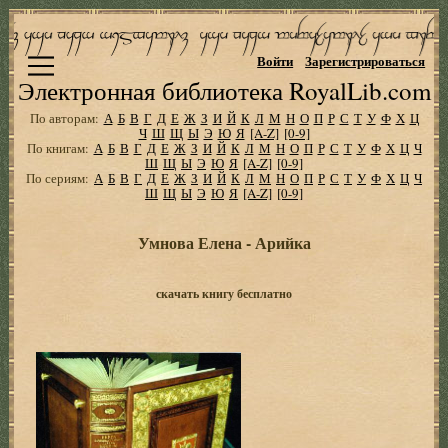
Войти
Зарегистрироваться
Электронная библиотека RoyalLib.com
По авторам:
А
Б
В
Г
Д
Е
Ж
З
И
Й
К
Л
М
Н
О
П
Р
С
Т
У
Ф
Х
Ц
Ч
Ш
Щ
Ы
Э
Ю
Я
[A-Z]
[0-9]
По книгам:
А
Б
В
Г
Д
Е
Ж
З
И
Й
К
Л
М
Н
О
П
Р
С
Т
У
Ф
Х
Ц
Ч
Ш
Щ
Ы
Э
Ю
Я
[A-Z]
[0-9]
По сериям:
А
Б
В
Г
Д
Е
Ж
З
И
Й
К
Л
М
Н
О
П
Р
С
Т
У
Ф
Х
Ц
Ч
Ш
Щ
Ы
Э
Ю
Я
[A-Z]
[0-9]
Умнова Елена - Арийка
скачать книгу бесплатно