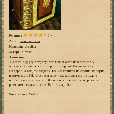
Рейтинг:
(4)
Автор:
Умнова Елена
Название:
Арийка
Жанр:
Фэнтези
Аннотация:
Поехать в другую страну? Что может быть интереснее? А
остаться там учиться? Это просто здорово! Но только не у
аладаров! А там, где аладары, все исключительно скучно, чопорно
и тормознуто! Но отвертеться не получается, а значит нужно
провести время с пользой! Я люблю, чтобы все было громко, с
размахом и стремительно! На то я и арийка!
Читать книгу Online