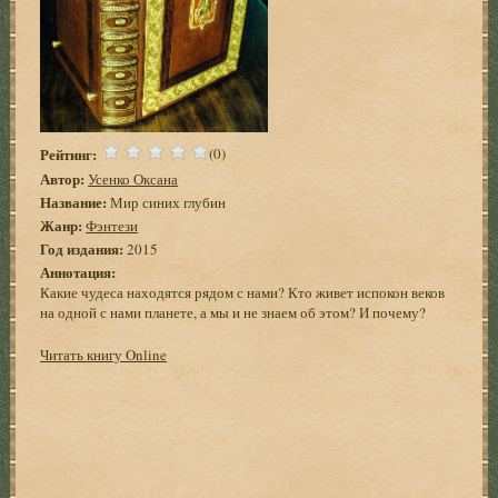
Рейтинг:
(0)
Автор:
Усенко Оксана
Название:
Мир синих глубин
Жанр:
Фэнтези
Год издания:
2015
Аннотация:
Какие чудеса находятся рядом с нами? Кто живет испокон веков
на одной с нами планете, а мы и не знаем об этом? И почему?
Читать книгу Online