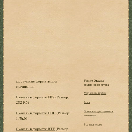
Доступные форматы для
Усенко Оксана
другие книги автора:
скачивания:
Мир синих глубин
Скачать в формате FB2
(Размер:
282 Кб)
Алая
В капле воды отразится
Скачать в формате DOC
(Размер:
вселенная
178кб)
Все правильно
Скачать в формате RTF
(Размер: