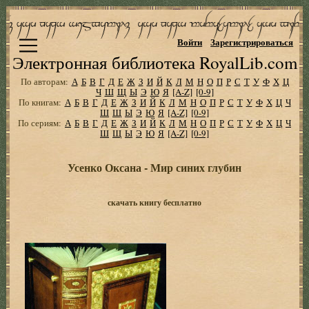
Войти
Зарегистрироваться
Электронная библиотека RoyalLib.com
По авторам:
А
Б
В
Г
Д
Е
Ж
З
И
Й
К
Л
М
Н
О
П
Р
С
Т
У
Ф
Х
Ц
Ч
Ш
Щ
Ы
Э
Ю
Я
[A-Z]
[0-9]
По книгам:
А
Б
В
Г
Д
Е
Ж
З
И
Й
К
Л
М
Н
О
П
Р
С
Т
У
Ф
Х
Ц
Ч
Ш
Щ
Ы
Э
Ю
Я
[A-Z]
[0-9]
По сериям:
А
Б
В
Г
Д
Е
Ж
З
И
Й
К
Л
М
Н
О
П
Р
С
Т
У
Ф
Х
Ц
Ч
Ш
Щ
Ы
Э
Ю
Я
[A-Z]
[0-9]
Усенко Оксана - Мир синих глубин
скачать книгу бесплатно