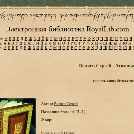
Электронная библиотека RoyalLib.com
м:
А
Б
В
Г
Д
Е
Ж
З
И
Й
К
Л
М
Н
О
П
Р
С
Т
У
Ф
Х
Ц
Ч
Ш
Щ
Ы
Э
Ю
Я
м:
А
Б
В
Г
Д
Е
Ж
З
И
Й
К
Л
М
Н
О
П
Р
С
Т
У
Ф
Х
Ц
Ч
Ш
Щ
Ы
Э
Ю
Я
м:
А
Б
В
Г
Д
Е
Ж
З
И
Й
К
Л
М
Н
О
П
Р
С
Т
У
Ф
Х
Ц
Ч
Ш
Щ
Ы
Э
Ю
Я
Валяев Сергей - Атомный
скачать книгу бесплатно
Автор:
Валяев Сергей
Название:
Атомный П - Ц
Жанр:
Читать книгу Online