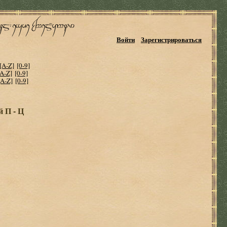
Войти
Зарегистрироваться
[A-Z]
[0-9]
[A-Z]
[0-9]
[A-Z]
[0-9]
 П - Ц