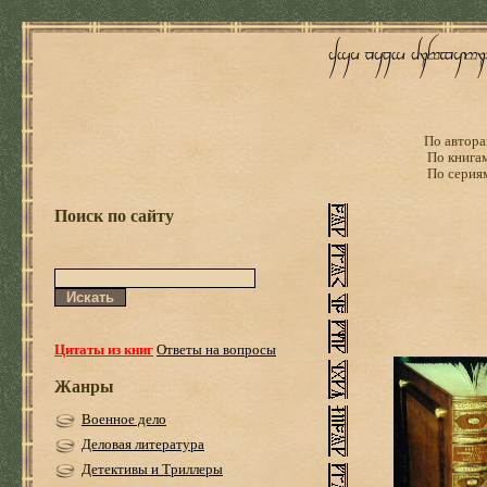
По автора
По книга
По серия
Поиск по сайту
Цитаты из книг
Ответы на вопросы
Жанры
Военное дело
Деловая литература
Детективы и Триллеры