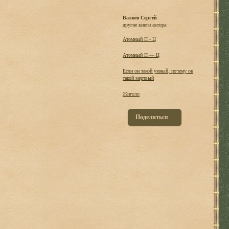
Валяев Сергей
другие книги автора:
Атомный П - Ц
Атомный П — Ц
Если он такой умный, почему он
такой мертвый
Жиголо
Поделиться