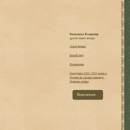
Василенко Владимир
другие книги автора:
Алый феникс
Белый тигр
Взломщица
Голодомор 1932–1933 років в
Україні як злочин геноциду.
Правова оцінка
Поделиться