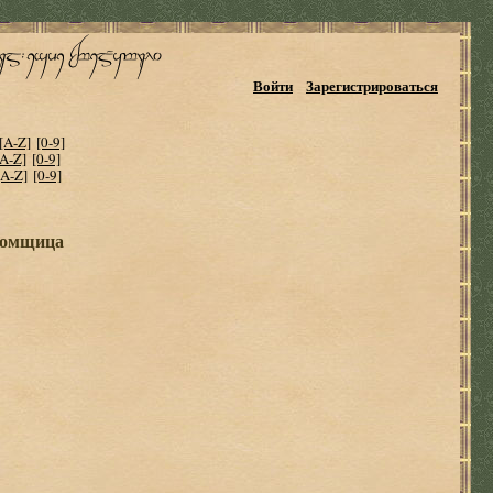
Войти
Зарегистрироваться
[A-Z]
[0-9]
[A-Z]
[0-9]
[A-Z]
[0-9]
ломщица