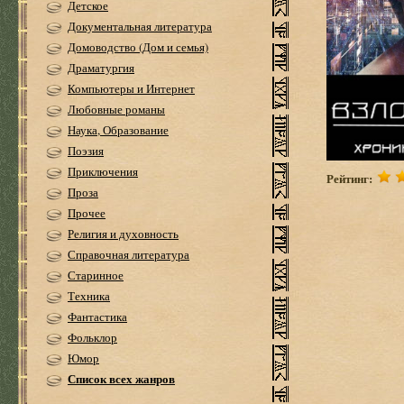
Детское
Документальная литература
Домоводство (Дом и семья)
Драматургия
Компьютеры и Интернет
Любовные романы
Наука, Образование
Поэзия
Приключения
Рейтинг:
Проза
Прочее
Религия и духовность
Справочная литература
Старинное
Техника
Фантастика
Фольклор
Юмор
Список всех жанров