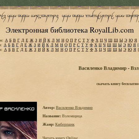
Электронная библиотека RoyalLib.com
м:
А
Б
В
Г
Д
Е
Ж
З
И
Й
К
Л
М
Н
О
П
Р
С
Т
У
Ф
Х
Ц
Ч
Ш
Щ
Ы
Э
Ю
Я
м:
А
Б
В
Г
Д
Е
Ж
З
И
Й
К
Л
М
Н
О
П
Р
С
Т
У
Ф
Х
Ц
Ч
Ш
Щ
Ы
Э
Ю
Я
м:
А
Б
В
Г
Д
Е
Ж
З
И
Й
К
Л
М
Н
О
П
Р
С
Т
У
Ф
Х
Ц
Ч
Ш
Щ
Ы
Э
Ю
Я
Василенко Владимир - Вз
скачать книгу бесплатно
Автор:
Василенко Владимир
Название:
Взломщица
Жанр:
Киберпанк
Читать книгу Online