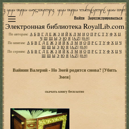
Войти
Зарегистрироваться
Электронная библиотека RoyalLib.com
По авторам:
А
Б
В
Г
Д
Е
Ж
З
И
Й
К
Л
М
Н
О
П
Р
С
Т
У
Ф
Х
Ц
Ч
Ш
Щ
Ы
Э
Ю
Я
[A-Z]
[0-9]
По книгам:
А
Б
В
Г
Д
Е
Ж
З
И
Й
К
Л
М
Н
О
П
Р
С
Т
У
Ф
Х
Ц
Ч
Ш
Щ
Ы
Э
Ю
Я
[A-Z]
[0-9]
По сериям:
А
Б
В
Г
Д
Е
Ж
З
И
Й
К
Л
М
Н
О
П
Р
С
Т
У
Ф
Х
Ц
Ч
Ш
Щ
Ы
Э
Ю
Я
[A-Z]
[0-9]
Вайнин Валерий - Но Змей родится снова? [Убить
Змея]
скачать книгу бесплатно