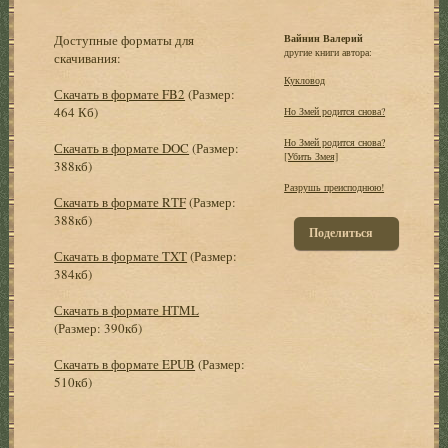
Доступные форматы для
Вайнин Валерий
другие книги автора:
скачивания:
Кукловод
Скачать в формате FB2
(Размер:
464 Кб)
Но Змей родится снова?
Но Змей родится снова?
Скачать в формате DOC
(Размер:
[Убить Змея]
388кб)
Разрушь преисподнюю!
Скачать в формате RTF
(Размер:
388кб)
Поделиться
Скачать в формате TXT
(Размер:
384кб)
Скачать в формате HTML
(Размер: 390кб)
Скачать в формате EPUB
(Размер:
510кб)