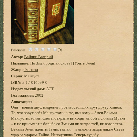
Рейтинг:
(0)
Автор:
Вайнин Валерий
Название:
Но Змей родится снова? [Убить Змея]
Жанр:
Фэнтези
Серия:
Мангуст
ISBN:
5-17-016539-0
Издательский дом:
АСТ
Год издания:
2002
Аннотация:
Они – воины двух издревле противостоящих друг другу кланов.
Те, что зовут себя Мангустами, и те, имя кому – Змеи.Веками
Мангусты, воины Света, открыто выходят на бой с силами Мрака
– и не приемлют в борьбе со Змеями ни хитростей, ни коварства.
Веками Змеи, адепты Тьмы, таятся – и наносят защитникам Света
удар за ударом. Тайно. Исподтишка.Теперь судьбу