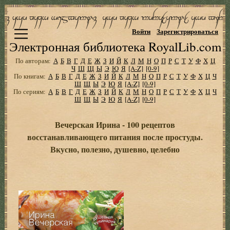
Войти
Зарегистрироваться
Электронная библиотека RoyalLib.com
По авторам:
А
Б
В
Г
Д
Е
Ж
З
И
Й
К
Л
М
Н
О
П
Р
С
Т
У
Ф
Х
Ц
Ч
Ш
Щ
Ы
Э
Ю
Я
[A-Z]
[0-9]
По книгам:
А
Б
В
Г
Д
Е
Ж
З
И
Й
К
Л
М
Н
О
П
Р
С
Т
У
Ф
Х
Ц
Ч
Ш
Щ
Ы
Э
Ю
Я
[A-Z]
[0-9]
По сериям:
А
Б
В
Г
Д
Е
Ж
З
И
Й
К
Л
М
Н
О
П
Р
С
Т
У
Ф
Х
Ц
Ч
Ш
Щ
Ы
Э
Ю
Я
[A-Z]
[0-9]
Вечерская Ирина - 100 рецептов
восстанавливающего питания после простуды.
Вкусно, полезно, душевно, целебно