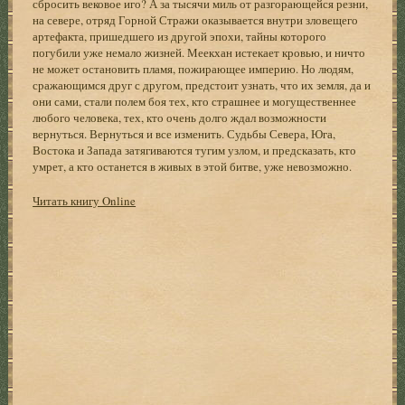
сбросить вековое иго? А за тысячи миль от разгорающейся резни,
на севере, отряд Горной Стражи оказывается внутри зловещего
артефакта, пришедшего из другой эпохи, тайны которого
погубили уже немало жизней. Меекхан истекает кровью, и ничто
не может остановить пламя, пожирающее империю. Но людям,
сражающимся друг с другом, предстоит узнать, что их земля, да и
они сами, стали полем боя тех, кто страшнее и могущественнее
любого человека, тех, кто очень долго ждал возможности
вернуться. Вернуться и все изменить. Судьбы Севера, Юга,
Востока и Запада затягиваются тугим узлом, и предсказать, кто
умрет, а кто останется в живых в этой битве, уже невозможно.
Читать книгу Online