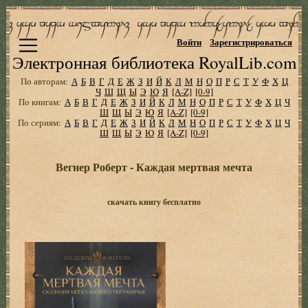
Войти
Зарегистрироваться
Электронная библиотека RoyalLib.com
По авторам:
А
Б
В
Г
Д
Е
Ж
З
И
Й
К
Л
М
Н
О
П
Р
С
Т
У
Ф
Х
Ц
Ч
Ш
Щ
Ы
Э
Ю
Я
[A-Z]
[0-9]
По книгам:
А
Б
В
Г
Д
Е
Ж
З
И
Й
К
Л
М
Н
О
П
Р
С
Т
У
Ф
Х
Ц
Ч
Ш
Щ
Ы
Э
Ю
Я
[A-Z]
[0-9]
По сериям:
А
Б
В
Г
Д
Е
Ж
З
И
Й
К
Л
М
Н
О
П
Р
С
Т
У
Ф
Х
Ц
Ч
Ш
Щ
Ы
Э
Ю
Я
[A-Z]
[0-9]
Вегнер Роберт - Каждая мертвая мечта
скачать книгу бесплатно