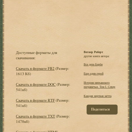
Доступные форматы для
Вегнер Роберт
другие книги автора:
скачивания:
Все дети Барби
Скачать в формате FB2
(Размер:
1613 Кб)
Еще один герой
Истории мееханского
Скачать в формате DOC
(Размер:
пограничья. Том I. Север
541кб)
Каждая мертвая мечта
Скачать в формате RTF
(Размер:
541кб)
Поделиться
Скачать в формате TXT
(Размер:
1478кб)
Скачать в формате HTML