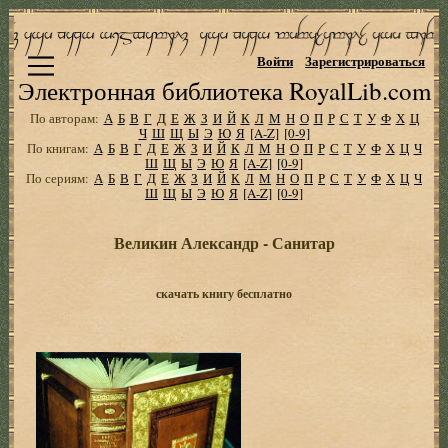
Войти
Зарегистрироваться
Электронная библиотека RoyalLib.com
По авторам:
А
Б
В
Г
Д
Е
Ж
З
И
Й
К
Л
М
Н
О
П
Р
С
Т
У
Ф
Х
Ц
Ч
Ш
Щ
Ы
Э
Ю
Я
[A-Z]
[0-9]
По книгам:
А
Б
В
Г
Д
Е
Ж
З
И
Й
К
Л
М
Н
О
П
Р
С
Т
У
Ф
Х
Ц
Ч
Ш
Щ
Ы
Э
Ю
Я
[A-Z]
[0-9]
По сериям:
А
Б
В
Г
Д
Е
Ж
З
И
Й
К
Л
М
Н
О
П
Р
С
Т
У
Ф
Х
Ц
Ч
Ш
Щ
Ы
Э
Ю
Я
[A-Z]
[0-9]
Великин Александр - Санитар
скачать книгу бесплатно