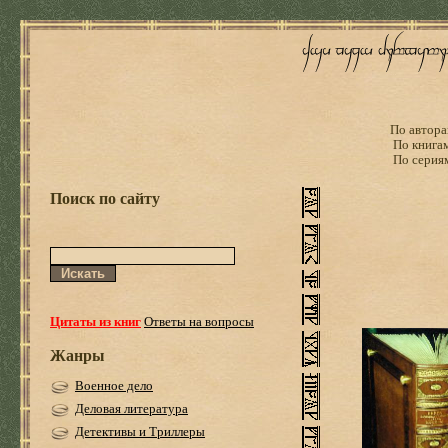
По автора
По книга
По серия
Поиск по сайту
Цитаты из книг
Ответы на вопросы
Жанры
Военное дело
Деловая литература
Детективы и Триллеры