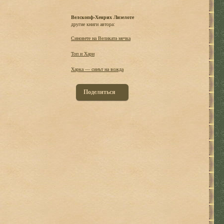
Велскопф-Хенрих Лизелоте
другие книги автора:
Синовете на Великата мечка
Топ и Хари
Харка — синът на вожда
Поделиться