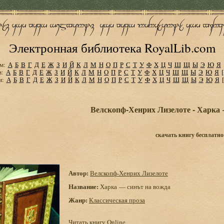
Электронная библиотека RoyalLib.com
м:
А
Б
В
Г
Д
Е
Ж
З
И
Й
К
Л
М
Н
О
П
Р
С
Т
У
Ф
Х
Ц
Ч
Ш
Щ
Ы
Э
Ю
Я
м:
А
Б
В
Г
Д
Е
Ж
З
И
Й
К
Л
М
Н
О
П
Р
С
Т
У
Ф
Х
Ц
Ч
Ш
Щ
Ы
Э
Ю
Я
м:
А
Б
В
Г
Д
Е
Ж
З
И
Й
К
Л
М
Н
О
П
Р
С
Т
У
Ф
Х
Ц
Ч
Ш
Щ
Ы
Э
Ю
Я
Велскопф-Хенрих Лизелоте - Харка 
скачать книгу бесплатно
Автор:
Велскопф-Хенрих Лизелоте
Название:
Харка — синът на вожда
Жанр:
Классическая проза
Читать книгу Online