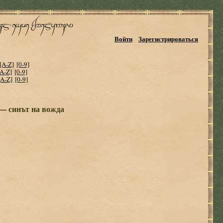
Войти
Зарегистрироваться
[A-Z]
[0-9]
[A-Z]
[0-9]
[A-Z]
[0-9]
— синът на вожда