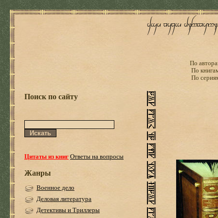
По автора
По книга
По серия
Поиск по сайту
Цитаты из книг
Ответы на вопросы
Жанры
Военное дело
Деловая литература
Детективы и Триллеры