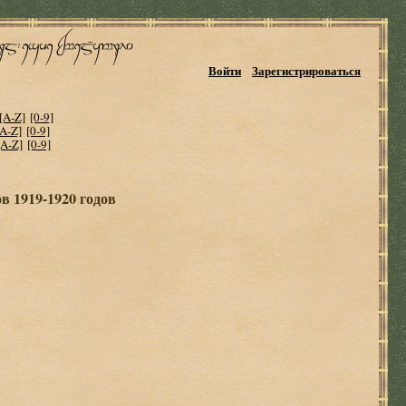
Войти
Зарегистрироваться
[A-Z]
[0-9]
[A-Z]
[0-9]
[A-Z]
[0-9]
в 1919-1920 годов