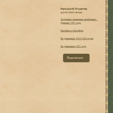
Вернадский Владимир
другие книги автора:
'Коренные изменения неизбежны' -
Дневник 1941 года
Биосфера и Ноосфера
Из дневников 1919-1920 годов
Из дневников 1921 года
Поделиться