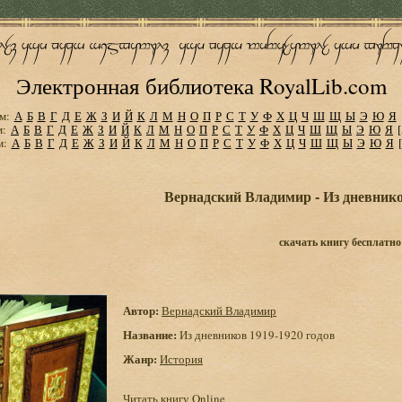
Электронная библиотека RoyalLib.com
м:
А
Б
В
Г
Д
Е
Ж
З
И
Й
К
Л
М
Н
О
П
Р
С
Т
У
Ф
Х
Ц
Ч
Ш
Щ
Ы
Э
Ю
Я
м:
А
Б
В
Г
Д
Е
Ж
З
И
Й
К
Л
М
Н
О
П
Р
С
Т
У
Ф
Х
Ц
Ч
Ш
Щ
Ы
Э
Ю
Я
м:
А
Б
В
Г
Д
Е
Ж
З
И
Й
К
Л
М
Н
О
П
Р
С
Т
У
Ф
Х
Ц
Ч
Ш
Щ
Ы
Э
Ю
Я
Вернадский Владимир - Из дневнико
скачать книгу бесплатно
Автор:
Вернадский Владимир
Название:
Из дневников 1919-1920 годов
Жанр:
История
Читать книгу Online