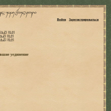
Войти
Зарегистрироваться
[A-Z]
[0-9]
[A-Z]
[0-9]
[A-Z]
[0-9]
ившие уединение