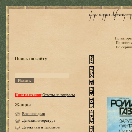
По автора
По книга
По серия
Поиск по сайту
Цитаты из книг
Ответы на вопросы
Жанры
Военное дело
Деловая литература
Детективы и Триллеры