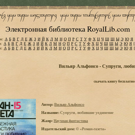
Электронная библиотека RoyalLib.com
м:
А
Б
В
Г
Д
Е
Ж
З
И
Й
К
Л
М
Н
О
П
Р
С
Т
У
Ф
Х
Ц
Ч
Ш
Щ
Ы
Э
Ю
Я
м:
А
Б
В
Г
Д
Е
Ж
З
И
Й
К
Л
М
Н
О
П
Р
С
Т
У
Ф
Х
Ц
Ч
Ш
Щ
Ы
Э
Ю
Я
м:
А
Б
В
Г
Д
Е
Ж
З
И
Й
К
Л
М
Н
О
П
Р
С
Т
У
Ф
Х
Ц
Ч
Ш
Щ
Ы
Э
Ю
Я
Вильяр Альфонсо - Супруги, люб
скачать книгу бесплатно
Автор:
Вильяр Альфонсо
Название:
Супруги, любившие уединение
Жанр:
Научная фантастика
Издательский дом:
© «Роман-газета»