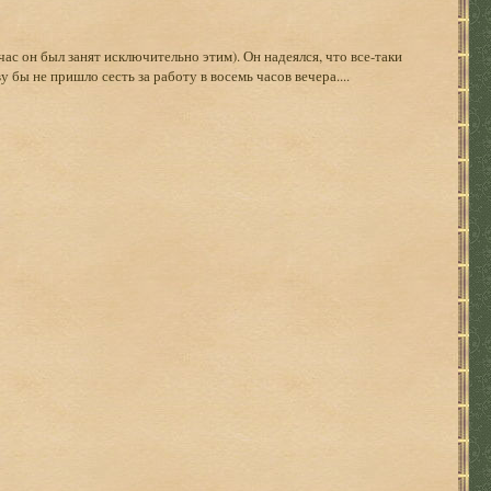
ас он был занят исключительно этим). Он надеялся, что все-таки
 бы не пришло сесть за работу в восемь часов вечера....