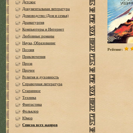
Детское
Документальная литература
Домоводство (Дом и семья)
Драматургия
Компьютеры и Интернет
Любовные романы
Наука, Образование
Рейтинг:
Поэзия
Приключения
Проза
Прочее
Религия и духовность
Справочная литература
Старинное
Техника
Фантастика
Фольклор
Юмор
Список всех жанров