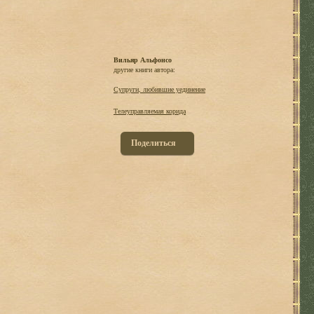
Вильяр Альфонсо
другие книги автора:
Супруги, любившие уединение
Телеуправляемая корида
Поделиться