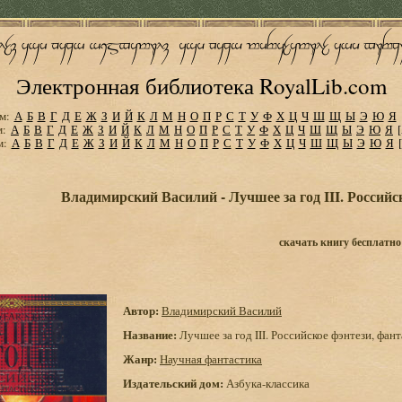
Электронная библиотека RoyalLib.com
м:
А
Б
В
Г
Д
Е
Ж
З
И
Й
К
Л
М
Н
О
П
Р
С
Т
У
Ф
Х
Ц
Ч
Ш
Щ
Ы
Э
Ю
Я
м:
А
Б
В
Г
Д
Е
Ж
З
И
Й
К
Л
М
Н
О
П
Р
С
Т
У
Ф
Х
Ц
Ч
Ш
Щ
Ы
Э
Ю
Я
м:
А
Б
В
Г
Д
Е
Ж
З
И
Й
К
Л
М
Н
О
П
Р
С
Т
У
Ф
Х
Ц
Ч
Ш
Щ
Ы
Э
Ю
Я
Владимирский Василий - Лучшее за год III. Российс
скачать книгу бесплатно
Автор:
Владимирский Василий
Название:
Лучшее за год III. Российское фэнтези, фан
Жанр:
Научная фантастика
Издательский дом:
Азбука-классика