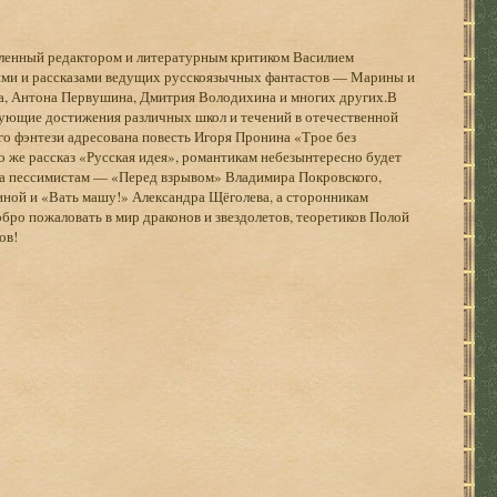
вленный редактором и литературным критиком Василием
ями и рассказами ведущих русскоязычных фантастов — Марины и
ва, Антона Первушина, Дмитрия Володихина и многих других.В
рующие достижения различных школ и течений в отечественной
о фэнтези адресована повесть Игоря Пронина «Трое без
 же рассказ «Русская идея», романтикам небезынтересно будет
 а пессимистам — «Перед взрывом» Владимира Покровского,
ной и «Вать машу!» Александра Щёголева, а сторонникам
о пожаловать в мир драконов и звездолетов, теоретиков Полой
ов!