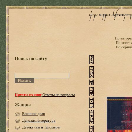
По автора
По книга
По серия
Поиск по сайту
Цитаты из книг
Ответы на вопросы
Жанры
Военное дело
Деловая литература
Детективы и Триллеры