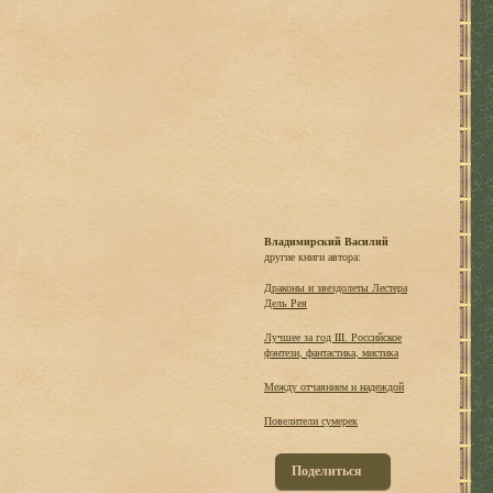
Владимирский Василий
другие книги автора:
Драконы и звездолеты Лестера
Дель Рея
Лучшее за год III. Российское
фэнтези, фантастика, мистика
Между отчаянием и надеждой
Повелители сумерек
Поделиться