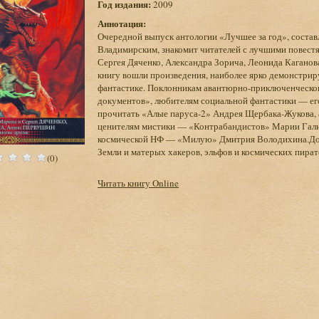
Год издания:
2009
Аннотация:
Очередной выпуск антологии «Лучшее за год», соста
Владимирским, знакомит читателей с лучшими повест
Сергея Дяченко, Александра Зорича, Леонида Кагано
книгу вошли произведения, наиболее ярко демонстри
фантастике. Поклонникам авантюрно-приключенческог
документов», любителям социальной фантастики — его
прочитать «Алые паруса-2» Андрея Щербака-Жукова,
ценителям мистики — «Контрабандистов» Марии Гали
космической НФ — «Милую» Дмитрия Володихина.Добр
Земли и матерых хакеров, эльфов и космических пират
(0)
Читать книгу Online