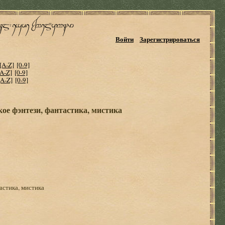
Войти
Зарегистрироваться
[A-Z]
[0-9]
[A-Z]
[0-9]
[A-Z]
[0-9]
кое фэнтези, фантастика, мистика
тастика, мистика