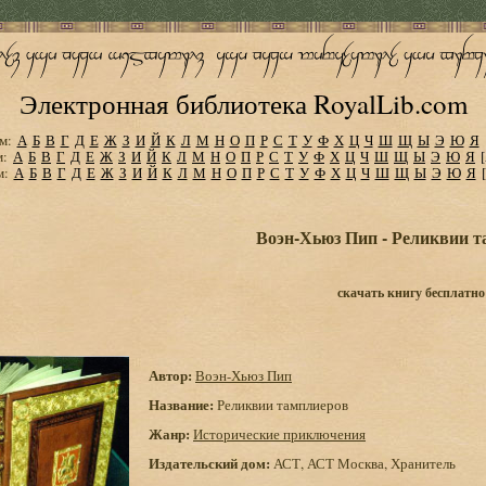
Электронная библиотека RoyalLib.com
м:
А
Б
В
Г
Д
Е
Ж
З
И
Й
К
Л
М
Н
О
П
Р
С
Т
У
Ф
Х
Ц
Ч
Ш
Щ
Ы
Э
Ю
Я
м:
А
Б
В
Г
Д
Е
Ж
З
И
Й
К
Л
М
Н
О
П
Р
С
Т
У
Ф
Х
Ц
Ч
Ш
Щ
Ы
Э
Ю
Я
м:
А
Б
В
Г
Д
Е
Ж
З
И
Й
К
Л
М
Н
О
П
Р
С
Т
У
Ф
Х
Ц
Ч
Ш
Щ
Ы
Э
Ю
Я
Воэн-Хьюз Пип - Реликвии 
скачать книгу бесплатно
Автор:
Воэн-Хьюз Пип
Название:
Реликвии тамплиеров
Жанр:
Исторические приключения
Издательский дом:
АСТ, АСТ Москва, Хранитель