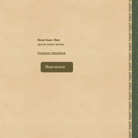
Воэн-Хьюз Пип
другие книги автора:
Реликвии тамплиеров
Поделиться