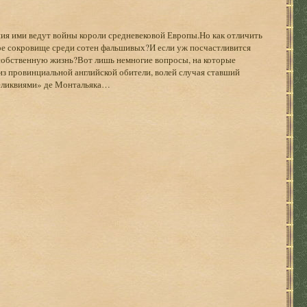
я ими ведут войны короли средневековой Европы.Но как отличить
е сокровище среди сотен фальшивых?И если уж посчастливится
и собственную жизнь?Вот лишь немногие вопросы, на которые
з провинциальной английской обители, волей случая ставший
реликвиями» де Монтальяка…