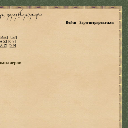
Войти
Зарегистрироваться
[A-Z]
[0-9]
[A-Z]
[0-9]
[A-Z]
[0-9]
тамплиеров