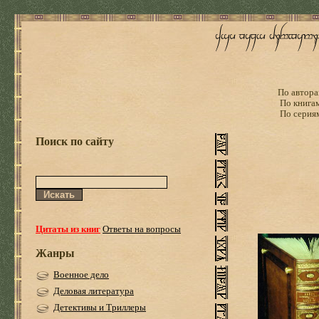
По автора
По книга
По серия
Поиск по сайту
Цитаты из книг
Ответы на вопросы
Жанры
Военное дело
Деловая литература
Детективы и Триллеры