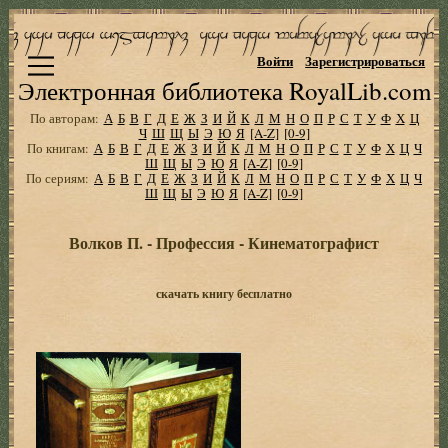
Войти
Зарегистрироваться
Электронная библиотека RoyalLib.com
По авторам:
А
Б
В
Г
Д
Е
Ж
З
И
Й
К
Л
М
Н
О
П
Р
С
Т
У
Ф
Х
Ц
Ч
Ш
Щ
Ы
Э
Ю
Я
[A-Z]
[0-9]
По книгам:
А
Б
В
Г
Д
Е
Ж
З
И
Й
К
Л
М
Н
О
П
Р
С
Т
У
Ф
Х
Ц
Ч
Ш
Щ
Ы
Э
Ю
Я
[A-Z]
[0-9]
По сериям:
А
Б
В
Г
Д
Е
Ж
З
И
Й
К
Л
М
Н
О
П
Р
С
Т
У
Ф
Х
Ц
Ч
Ш
Щ
Ы
Э
Ю
Я
[A-Z]
[0-9]
Волков П. - Профессия - Кинематографист
скачать книгу бесплатно