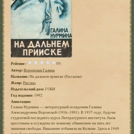
Рейтинг:
(0)
Автор:
Воронская Галина
Название:
На дальнем прииске (Рассказы)
Жанр:
Рассказ
Издательский дом:
ГОБИ
Год издания:
1992
Аннотация:
Галина Нурмина — литературный псевдоним Галины
Александровны Воронской (1916–1991). В 1937 году, будучи
студенткой последнего курса Литературного института, была
арестована и осуждена по ложному обвинению на пять лет
лишения свободы. Наказание отбывала на Колыме. Здесь в 1949
году была повторно арестована и оставлена на бессрочное