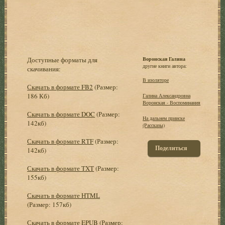
Доступные форматы для
Воронская Галина
другие книги автора:
скачивания:
В изоляторе
Скачать в формате FB2
(Размер:
186 Кб)
Галина Александровна
Воронская - Воспоминания
Скачать в формате DOC
(Размер:
На дальнем прииске
142кб)
(Рассказы)
Скачать в формате RTF
(Размер:
Поделиться
142кб)
Скачать в формате TXT
(Размер:
155кб)
Скачать в формате HTML
(Размер: 157кб)
Скачать в формате EPUB
(Размер: