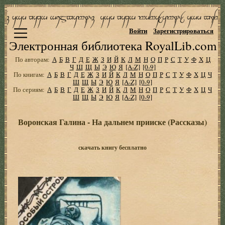
Войти
Зарегистрироваться
Электронная библиотека RoyalLib.com
По авторам:
А
Б
В
Г
Д
Е
Ж
З
И
Й
К
Л
М
Н
О
П
Р
С
Т
У
Ф
Х
Ц
Ч
Ш
Щ
Ы
Э
Ю
Я
[A-Z]
[0-9]
По книгам:
А
Б
В
Г
Д
Е
Ж
З
И
Й
К
Л
М
Н
О
П
Р
С
Т
У
Ф
Х
Ц
Ч
Ш
Щ
Ы
Э
Ю
Я
[A-Z]
[0-9]
По сериям:
А
Б
В
Г
Д
Е
Ж
З
И
Й
К
Л
М
Н
О
П
Р
С
Т
У
Ф
Х
Ц
Ч
Ш
Щ
Ы
Э
Ю
Я
[A-Z]
[0-9]
Воронская Галина - На дальнем прииске (Рассказы)
скачать книгу бесплатно