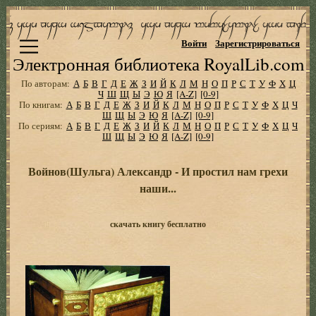
Войти
Зарегистрироваться
Электронная библиотека RoyalLib.com
По авторам:
А
Б
В
Г
Д
Е
Ж
З
И
Й
К
Л
М
Н
О
П
Р
С
Т
У
Ф
Х
Ц
Ч
Ш
Щ
Ы
Э
Ю
Я
[A-Z]
[0-9]
По книгам:
А
Б
В
Г
Д
Е
Ж
З
И
Й
К
Л
М
Н
О
П
Р
С
Т
У
Ф
Х
Ц
Ч
Ш
Щ
Ы
Э
Ю
Я
[A-Z]
[0-9]
По сериям:
А
Б
В
Г
Д
Е
Ж
З
И
Й
К
Л
М
Н
О
П
Р
С
Т
У
Ф
Х
Ц
Ч
Ш
Щ
Ы
Э
Ю
Я
[A-Z]
[0-9]
Войнов(Шульга) Александр - И простил нам грехи
наши...
скачать книгу бесплатно