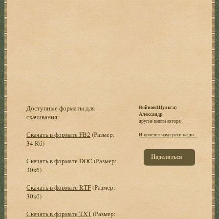
Доступные форматы для
Войнов(Шульга)
Александр
скачивания:
другие книги автора:
Скачать в формате FB2
(Размер:
И простил нам грехи наши...
34 Кб)
Поделиться
Скачать в формате DOC
(Размер:
30кб)
Скачать в формате RTF
(Размер:
30кб)
Скачать в формате TXT
(Размер: