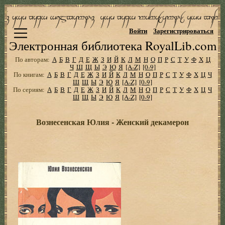
Войти
Зарегистрироваться
Электронная библиотека RoyalLib.com
По авторам:
А
Б
В
Г
Д
Е
Ж
З
И
Й
К
Л
М
Н
О
П
Р
С
Т
У
Ф
Х
Ц
Ч
Ш
Щ
Ы
Э
Ю
Я
[A-Z]
[0-9]
По книгам:
А
Б
В
Г
Д
Е
Ж
З
И
Й
К
Л
М
Н
О
П
Р
С
Т
У
Ф
Х
Ц
Ч
Ш
Щ
Ы
Э
Ю
Я
[A-Z]
[0-9]
По сериям:
А
Б
В
Г
Д
Е
Ж
З
И
Й
К
Л
М
Н
О
П
Р
С
Т
У
Ф
Х
Ц
Ч
Ш
Щ
Ы
Э
Ю
Я
[A-Z]
[0-9]
Вознесенская Юлия - Женский декамерон