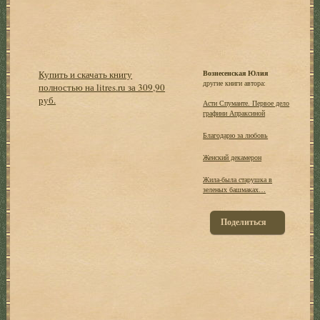
Купить и скачать книгу
Вознесенская Юлия
другие книги автора:
полностью на litres.ru за 309,90
руб.
Асти Спуманте. Первое дело
графини Апраксиной
Благодарю за любовь
Женский декамерон
Жила-была старушка в
зеленых башмаках…
Поделиться