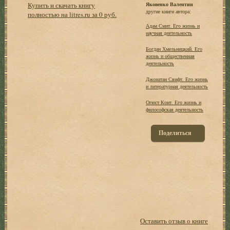
Купить и скачать книгу
Яковенко Валентин
другие книги автора:
полностью на litres.ru за 0 руб.
Адам Смит. Его жизнь и
научная деятельность
Богдан Хмельницкий. Его
жизнь и общественная
деятельность
Джонатан Свифт. Его жизнь
и литературная деятельность
Огюст Конт. Его жизнь и
философская деятельность
Поделиться
Оставить отзыв о книге