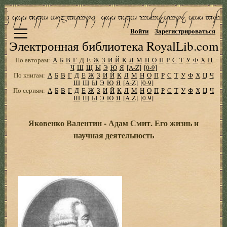
Войти
Зарегистрироваться
Электронная библиотека RoyalLib.com
По авторам:
А
Б
В
Г
Д
Е
Ж
З
И
Й
К
Л
М
Н
О
П
Р
С
Т
У
Ф
Х
Ц
Ч
Ш
Щ
Ы
Э
Ю
Я
[A-Z]
[0-9]
По книгам:
А
Б
В
Г
Д
Е
Ж
З
И
Й
К
Л
М
Н
О
П
Р
С
Т
У
Ф
Х
Ц
Ч
Ш
Щ
Ы
Э
Ю
Я
[A-Z]
[0-9]
По сериям:
А
Б
В
Г
Д
Е
Ж
З
И
Й
К
Л
М
Н
О
П
Р
С
Т
У
Ф
Х
Ц
Ч
Ш
Щ
Ы
Э
Ю
Я
[A-Z]
[0-9]
Яковенко Валентин - Адам Смит. Его жизнь и
научная деятельность