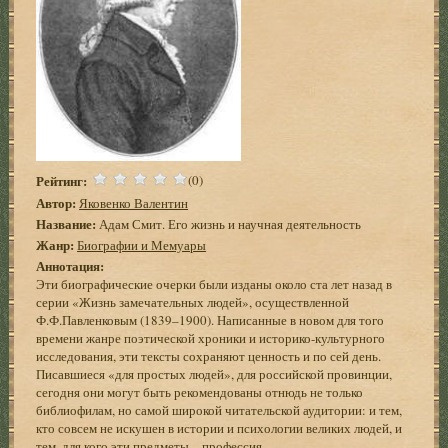
Рейтинг:
(0)
Автор:
Яковенко Валентин
Название:
Адам Смит. Его жизнь и научная деятельность
Жанр:
Биографии и Мемуары
Аннотация:
Эти биографические очерки были изданы около ста лет назад в
серии «Жизнь замечательных людей», осуществленной
Ф.Ф.Павленковым (1839–1900). Написанные в новом для того
времени жанре поэтической хроники и историко-культурного
исследования, эти тексты сохраняют ценность и по сей день.
Писавшиеся «для простых людей», для российской провинции,
сегодня они могут быть рекомендованы отнюдь не только
библиофилам, но самой широкой читательской аудитории: и тем,
кто совсем не искушен в истории и психологии великих людей, и
тем, для кого эти предметы – профессия.