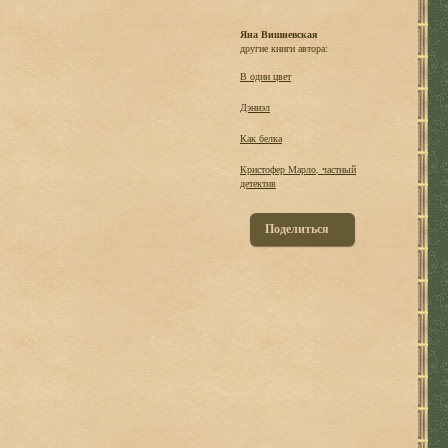
Яна Вишневская
другие книги автора:
В один цвет
Дэниэл
Как белка
Кристофер Марло, частный
детектив
Поделиться