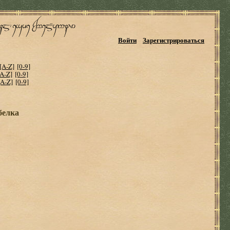
Войти
Зарегистрироваться
[A-Z]
[0-9]
[A-Z]
[0-9]
[A-Z]
[0-9]
белка