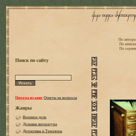
По автора
По книга
По серия
Поиск по сайту
Цитаты из книг
Ответы на вопросы
Жанры
Военное дело
Деловая литература
Детективы и Триллеры