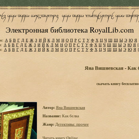
Электронная библиотека RoyalLib.com
м:
А
Б
В
Г
Д
Е
Ж
З
И
Й
К
Л
М
Н
О
П
Р
С
Т
У
Ф
Х
Ц
Ч
Ш
Щ
Ы
Э
Ю
Я
м:
А
Б
В
Г
Д
Е
Ж
З
И
Й
К
Л
М
Н
О
П
Р
С
Т
У
Ф
Х
Ц
Ч
Ш
Щ
Ы
Э
Ю
Я
м:
А
Б
В
Г
Д
Е
Ж
З
И
Й
К
Л
М
Н
О
П
Р
С
Т
У
Ф
Х
Ц
Ч
Ш
Щ
Ы
Э
Ю
Я
Яна Вишневская - Как 
скачать книгу бесплатно
Автор:
Яна Вишневская
Название:
Как белка
Жанр:
Детективы: прочее
Читать книгу Online