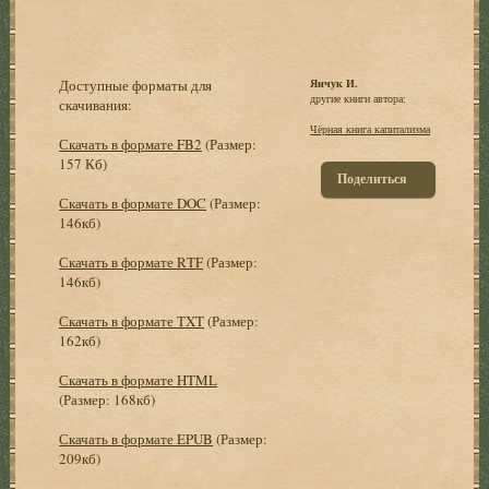
Доступные форматы для
Янчук И.
другие книги автора:
скачивания:
Чёрная книга капитализма
Скачать в формате FB2
(Размер:
157 Кб)
Поделиться
Скачать в формате DOC
(Размер:
146кб)
Скачать в формате RTF
(Размер:
146кб)
Скачать в формате TXT
(Размер:
162кб)
Скачать в формате HTML
(Размер: 168кб)
Скачать в формате EPUB
(Размер:
209кб)