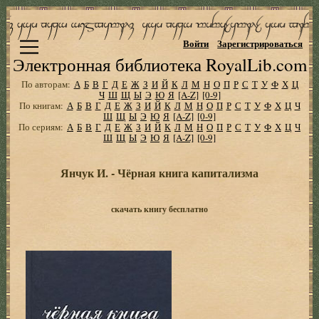
Войти
Зарегистрироваться
Электронная библиотека RoyalLib.com
По авторам:
А
Б
В
Г
Д
Е
Ж
З
И
Й
К
Л
М
Н
О
П
Р
С
Т
У
Ф
Х
Ц
Ч
Ш
Щ
Ы
Э
Ю
Я
[A-Z]
[0-9]
По книгам:
А
Б
В
Г
Д
Е
Ж
З
И
Й
К
Л
М
Н
О
П
Р
С
Т
У
Ф
Х
Ц
Ч
Ш
Щ
Ы
Э
Ю
Я
[A-Z]
[0-9]
По сериям:
А
Б
В
Г
Д
Е
Ж
З
И
Й
К
Л
М
Н
О
П
Р
С
Т
У
Ф
Х
Ц
Ч
Ш
Щ
Ы
Э
Ю
Я
[A-Z]
[0-9]
Янчук И. - Чёрная книга капитализма
скачать книгу бесплатно