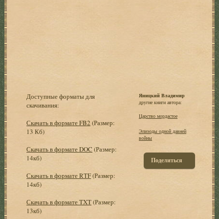
Доступные форматы для
Яницкий Владимир
другие книги автора:
скачивания:
Царство мордастое
Скачать в формате FB2
(Размер:
13 Кб)
Эпизоды одной давней
войны
Скачать в формате DOC
(Размер:
14кб)
Поделиться
Скачать в формате RTF
(Размер:
14кб)
Скачать в формате TXT
(Размер:
13кб)