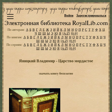
Войти
Зарегистрироваться
Электронная библиотека RoyalLib.com
По авторам:
А
Б
В
Г
Д
Е
Ж
З
И
Й
К
Л
М
Н
О
П
Р
С
Т
У
Ф
Х
Ц
Ч
Ш
Щ
Ы
Э
Ю
Я
[A-Z]
[0-9]
По книгам:
А
Б
В
Г
Д
Е
Ж
З
И
Й
К
Л
М
Н
О
П
Р
С
Т
У
Ф
Х
Ц
Ч
Ш
Щ
Ы
Э
Ю
Я
[A-Z]
[0-9]
По сериям:
А
Б
В
Г
Д
Е
Ж
З
И
Й
К
Л
М
Н
О
П
Р
С
Т
У
Ф
Х
Ц
Ч
Ш
Щ
Ы
Э
Ю
Я
[A-Z]
[0-9]
Яницкий Владимир - Царство мордастое
скачать книгу бесплатно