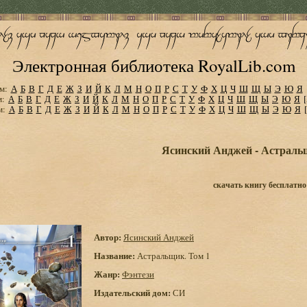
Электронная библиотека RoyalLib.com
м:
А
Б
В
Г
Д
Е
Ж
З
И
Й
К
Л
М
Н
О
П
Р
С
Т
У
Ф
Х
Ц
Ч
Ш
Щ
Ы
Э
Ю
Я
м:
А
Б
В
Г
Д
Е
Ж
З
И
Й
К
Л
М
Н
О
П
Р
С
Т
У
Ф
Х
Ц
Ч
Ш
Щ
Ы
Э
Ю
Я
м:
А
Б
В
Г
Д
Е
Ж
З
И
Й
К
Л
М
Н
О
П
Р
С
Т
У
Ф
Х
Ц
Ч
Ш
Щ
Ы
Э
Ю
Я
Ясинский Анджей - Астраль
скачать книгу бесплатно
Автор:
Ясинский Анджей
Название:
Астральщик. Том 1
Жанр:
Фэнтези
Издательский дом:
СИ