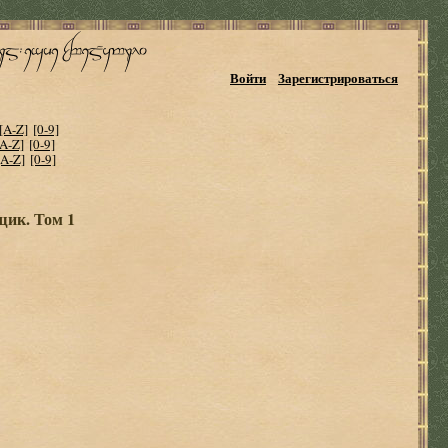
Войти
Зарегистрироваться
[A-Z]
[0-9]
[A-Z]
[0-9]
[A-Z]
[0-9]
щик. Том 1