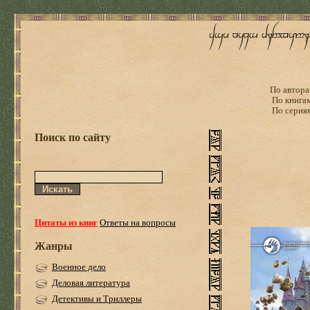
По автора
По книга
По серия
Поиск по сайту
Цитаты из книг
Ответы на вопросы
Жанры
Военное дело
Деловая литература
Детективы и Триллеры