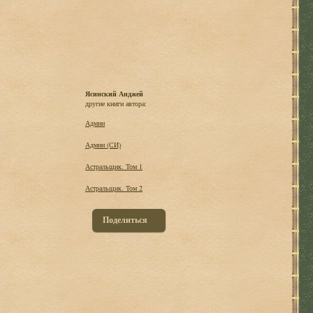
Ясинский Анджей
другие книги автора:
Админ
Админ (СИ)
Астральщик. Том 1
Астральщик. Том 2
Поделиться