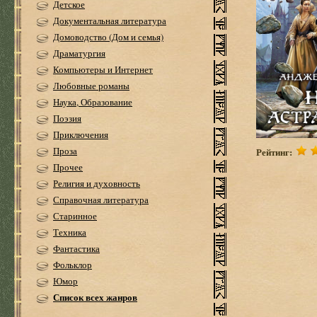
Детское
Документальная литература
Домоводство (Дом и семья)
Драматургия
Компьютеры и Интернет
Любовные романы
Наука, Образование
Поэзия
Приключения
Проза
Рейтинг:
Прочее
Религия и духовность
Справочная литература
Старинное
Техника
Фантастика
Фольклор
Юмор
Список всех жанров