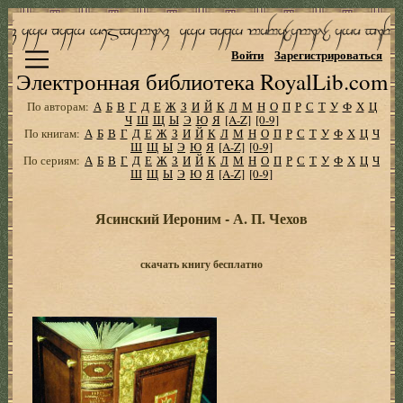
Войти
Зарегистрироваться
Электронная библиотека RoyalLib.com
По авторам:
А
Б
В
Г
Д
Е
Ж
З
И
Й
К
Л
М
Н
О
П
Р
С
Т
У
Ф
Х
Ц
Ч
Ш
Щ
Ы
Э
Ю
Я
[A-Z]
[0-9]
По книгам:
А
Б
В
Г
Д
Е
Ж
З
И
Й
К
Л
М
Н
О
П
Р
С
Т
У
Ф
Х
Ц
Ч
Ш
Щ
Ы
Э
Ю
Я
[A-Z]
[0-9]
По сериям:
А
Б
В
Г
Д
Е
Ж
З
И
Й
К
Л
М
Н
О
П
Р
С
Т
У
Ф
Х
Ц
Ч
Ш
Щ
Ы
Э
Ю
Я
[A-Z]
[0-9]
Ясинский Иероним - А. П. Чехов
скачать книгу бесплатно