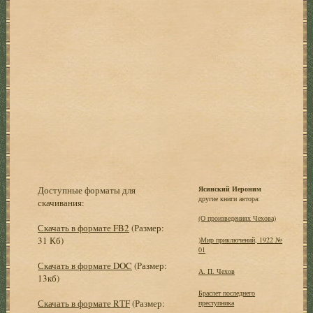
Доступные форматы для
Ясинский Иероним
другие книги автора:
скачивания:
(О произведениях Чехова)
Скачать в формате FB2
(Размер:
31 Кб)
)Мир приключений, 1922 №
01
Скачать в формате DOC
(Размер:
А. П. Чехов
13кб)
Браслет последнего
Скачать в формате RTF
(Размер:
преступника