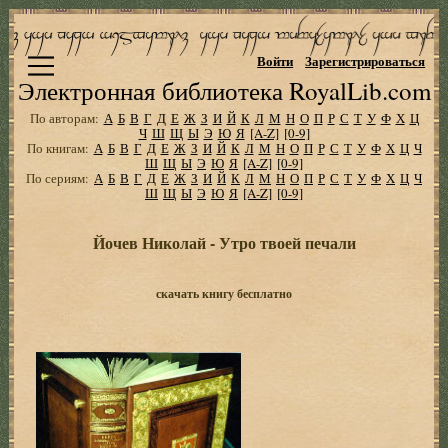
Войти
Зарегистрироваться
Электронная библиотека RoyalLib.com
По авторам:
А
Б
В
Г
Д
Е
Ж
З
И
Й
К
Л
М
Н
О
П
Р
С
Т
У
Ф
Х
Ц
Ч
Ш
Щ
Ы
Э
Ю
Я
[A-Z]
[0-9]
По книгам:
А
Б
В
Г
Д
Е
Ж
З
И
Й
К
Л
М
Н
О
П
Р
С
Т
У
Ф
Х
Ц
Ч
Ш
Щ
Ы
Э
Ю
Я
[A-Z]
[0-9]
По сериям:
А
Б
В
Г
Д
Е
Ж
З
И
Й
К
Л
М
Н
О
П
Р
С
Т
У
Ф
Х
Ц
Ч
Ш
Щ
Ы
Э
Ю
Я
[A-Z]
[0-9]
Йочев Николай - Утро твоей печали
скачать книгу бесплатно