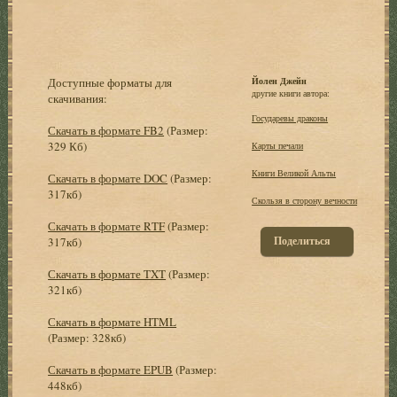
Доступные форматы для
Йолен Джейн
другие книги автора:
скачивания:
Государевы драконы
Скачать в формате FB2
(Размер:
329 Кб)
Карты печали
Книги Великой Альты
Скачать в формате DOC
(Размер:
317кб)
Скользя в сторону вечности
Скачать в формате RTF
(Размер:
Поделиться
317кб)
Скачать в формате TXT
(Размер:
321кб)
Скачать в формате HTML
(Размер: 328кб)
Скачать в формате EPUB
(Размер:
448кб)