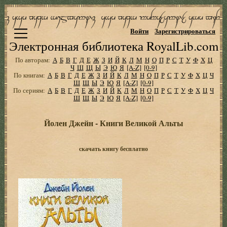
Войти
Зарегистрироваться
Электронная библиотека RoyalLib.com
По авторам:
А
Б
В
Г
Д
Е
Ж
З
И
Й
К
Л
М
Н
О
П
Р
С
Т
У
Ф
Х
Ц
Ч
Ш
Щ
Ы
Э
Ю
Я
[A-Z]
[0-9]
По книгам:
А
Б
В
Г
Д
Е
Ж
З
И
Й
К
Л
М
Н
О
П
Р
С
Т
У
Ф
Х
Ц
Ч
Ш
Щ
Ы
Э
Ю
Я
[A-Z]
[0-9]
По сериям:
А
Б
В
Г
Д
Е
Ж
З
И
Й
К
Л
М
Н
О
П
Р
С
Т
У
Ф
Х
Ц
Ч
Ш
Щ
Ы
Э
Ю
Я
[A-Z]
[0-9]
Йолен Джейн - Книги Великой Альты
скачать книгу бесплатно