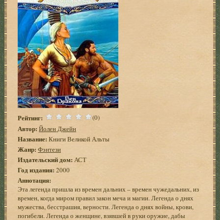
Рейтинг:
(0)
Автор:
Йолен Джейн
Название:
Книги Великой Альты
Жанр:
Фэнтези
Издательский дом:
АСТ
Год издания:
2000
Аннотация:
Эта легенда пришла из времен дальних – времен чужедальних, из
времен, когда миром правил закон меча и магии. Легенда о днях
мужества, бесстрашия, верности. Легенда о днях войны, крови,
погибели. Легенда о женщине, взявшей в руки оружие, дабы