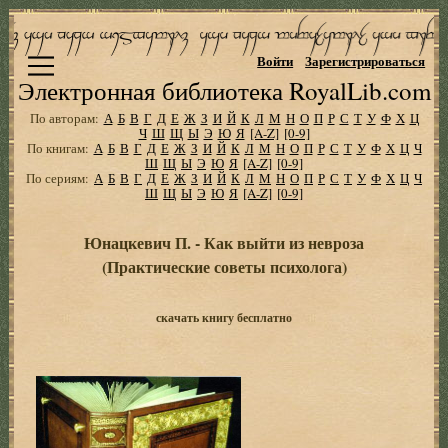
Войти
Зарегистрироваться
Электронная библиотека RoyalLib.com
По авторам:
А
Б
В
Г
Д
Е
Ж
З
И
Й
К
Л
М
Н
О
П
Р
С
Т
У
Ф
Х
Ц
Ч
Ш
Щ
Ы
Э
Ю
Я
[A-Z]
[0-9]
По книгам:
А
Б
В
Г
Д
Е
Ж
З
И
Й
К
Л
М
Н
О
П
Р
С
Т
У
Ф
Х
Ц
Ч
Ш
Щ
Ы
Э
Ю
Я
[A-Z]
[0-9]
По сериям:
А
Б
В
Г
Д
Е
Ж
З
И
Й
К
Л
М
Н
О
П
Р
С
Т
У
Ф
Х
Ц
Ч
Ш
Щ
Ы
Э
Ю
Я
[A-Z]
[0-9]
Юнацкевич П. - Как выйти из невроза
(Практические советы психолога)
скачать книгу бесплатно