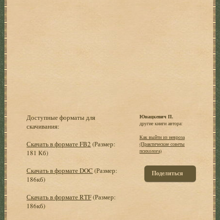
Доступные форматы для
Юнацкевич П.
другие книги автора:
скачивания:
Как выйти из невроза
Скачать в формате FB2
(Размер:
(Практические советы
психолога)
181 Кб)
Скачать в формате DOC
(Размер:
Поделиться
186кб)
Скачать в формате RTF
(Размер:
186кб)