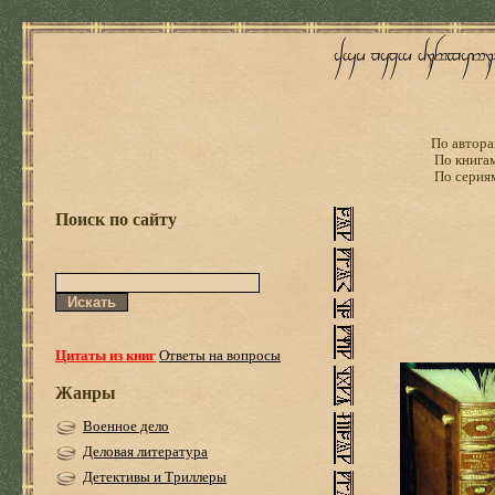
По автора
По книга
По серия
Поиск по сайту
Цитаты из книг
Ответы на вопросы
Жанры
Военное дело
Деловая литература
Детективы и Триллеры