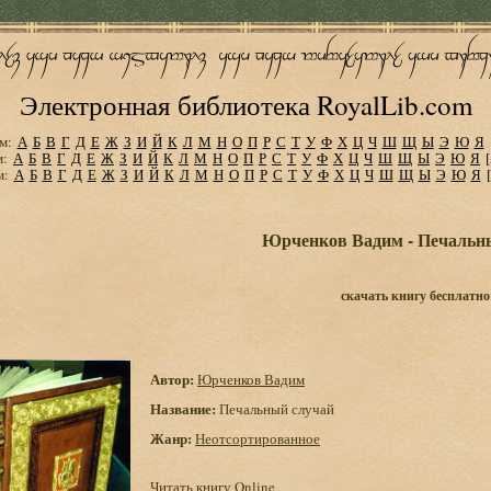
Электронная библиотека RoyalLib.com
м:
А
Б
В
Г
Д
Е
Ж
З
И
Й
К
Л
М
Н
О
П
Р
С
Т
У
Ф
Х
Ц
Ч
Ш
Щ
Ы
Э
Ю
Я
м:
А
Б
В
Г
Д
Е
Ж
З
И
Й
К
Л
М
Н
О
П
Р
С
Т
У
Ф
Х
Ц
Ч
Ш
Щ
Ы
Э
Ю
Я
м:
А
Б
В
Г
Д
Е
Ж
З
И
Й
К
Л
М
Н
О
П
Р
С
Т
У
Ф
Х
Ц
Ч
Ш
Щ
Ы
Э
Ю
Я
Юрченков Вадим - Печальн
скачать книгу бесплатно
Автор:
Юрченков Вадим
Название:
Печальный случай
Жанр:
Неотсортированное
Читать книгу Online