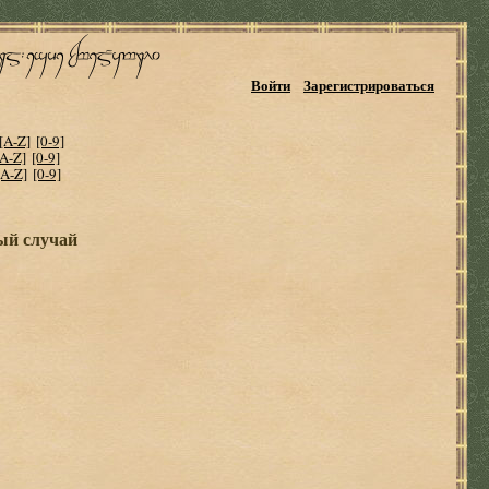
Войти
Зарегистрироваться
[A-Z]
[0-9]
[A-Z]
[0-9]
[A-Z]
[0-9]
ый случай