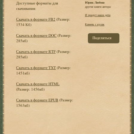
Доступные форматы для
Юрик Любош
другие книги автора:
скачивания:
И придут наши дети
Скачать в формате FB2
(Размер:
1534 Кб)
Камень с кулак
Скачать в формате DOC
(Размер:
Поделиться
285кб)
Скачать в формате RTF
(Размер:
285кб)
Скачать в формате TXT
(Размер:
1451кб)
Скачать в формате HTML
(Размер: 1456кб)
Скачать в формате EPUB
(Размер:
1563кб)