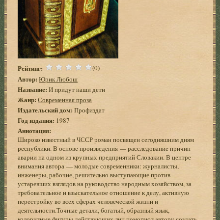
Рейтинг:
(0)
Автор:
Юрик Любош
Название:
И придут наши дети
Жанр:
Современная проза
Издательский дом:
Профиздат
Год издания:
1987
Аннотация:
Широко известный в ЧССР роман посвящен сегодняшним дням
республики. В основе произведения — расследование причин
аварии на одном из крупных предприятий Словакии. В центре
внимания автора — молодые современники: журналисты,
инженеры, рабочие, решительно выступающие против
устаревших взглядов на руководство народным хозяйством, за
требовательное и взыскательное отношение к делу, активную
перестройку во всех сферах человеческой жизни и
деятельности.Точные детали, богатый, образный язык,
колоритные фигуры действующих лиц помогают автору создать