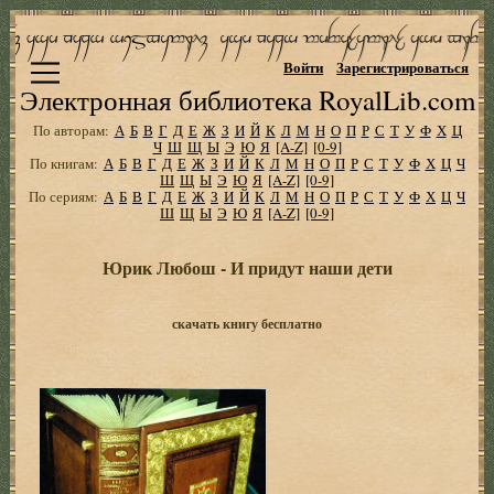
Войти
Зарегистрироваться
Электронная библиотека RoyalLib.com
По авторам:
А
Б
В
Г
Д
Е
Ж
З
И
Й
К
Л
М
Н
О
П
Р
С
Т
У
Ф
Х
Ц
Ч
Ш
Щ
Ы
Э
Ю
Я
[A-Z]
[0-9]
По книгам:
А
Б
В
Г
Д
Е
Ж
З
И
Й
К
Л
М
Н
О
П
Р
С
Т
У
Ф
Х
Ц
Ч
Ш
Щ
Ы
Э
Ю
Я
[A-Z]
[0-9]
По сериям:
А
Б
В
Г
Д
Е
Ж
З
И
Й
К
Л
М
Н
О
П
Р
С
Т
У
Ф
Х
Ц
Ч
Ш
Щ
Ы
Э
Ю
Я
[A-Z]
[0-9]
Юрик Любош - И придут наши дети
скачать книгу бесплатно