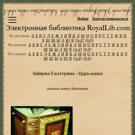
Войти
Зарегистрироваться
Электронная библиотека RoyalLib.com
По авторам:
А
Б
В
Г
Д
Е
Ж
З
И
Й
К
Л
М
Н
О
П
Р
С
Т
У
Ф
Х
Ц
Ч
Ш
Щ
Ы
Э
Ю
Я
[A-Z]
[0-9]
По книгам:
А
Б
В
Г
Д
Е
Ж
З
И
Й
К
Л
М
Н
О
П
Р
С
Т
У
Ф
Х
Ц
Ч
Ш
Щ
Ы
Э
Ю
Я
[A-Z]
[0-9]
По сериям:
А
Б
В
Г
Д
Е
Ж
З
И
Й
К
Л
М
Н
О
П
Р
С
Т
У
Ф
Х
Ц
Ч
Ш
Щ
Ы
Э
Ю
Я
[A-Z]
[0-9]
Зайцева Екатерина - Царь-каша
скачать книгу бесплатно