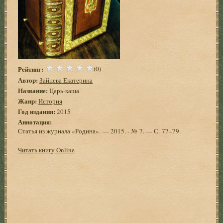
Рейтинг:
(0)
Автор:
Зайцева Екатерина
Название:
Царь-каша
Жанр:
История
Год издания:
2015
Аннотация:
Статья из журнала «Родина». — 2015. - № 7. — С. 77–79.
Читать книгу Online