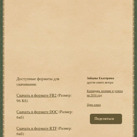
Доступные форматы для
Зайцева Екатерина
другие книги автора:
скачивания:
Календарь везения и успеха
Скачать в формате FB2
(Размер:
на 2016 год
96 Кб)
Царь-каша
Скачать в формате DOC
(Размер:
6кб)
Поделиться
Скачать в формате RTF
(Размер:
6кб)