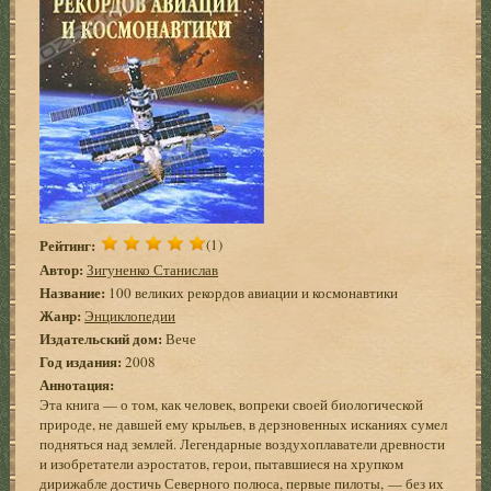
Рейтинг:
(1)
Автор:
Зигуненко Станислав
Название:
100 великих рекордов авиации и космонавтики
Жанр:
Энциклопедии
Издательский дом:
Вече
Год издания:
2008
Аннотация:
Эта книга — о том, как человек, вопреки своей биологической
природе, не давшей ему крыльев, в дерзновенных исканиях сумел
подняться над землей. Легендарные воздухоплаватели древности
и изобретатели аэростатов, герои, пытавшиеся на хрупком
дирижабле достичь Северного полюса, первые пилоты, — без их