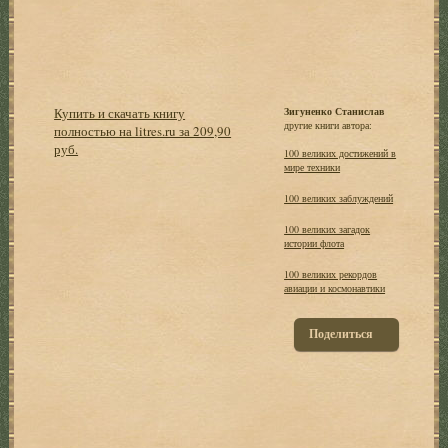
Купить и скачать книгу
Зигуненко Станислав
другие книги автора:
полностью на litres.ru за 209,90
руб.
100 великих достижений в
мире техники
100 великих заблуждений
100 великих загадок
истории флота
100 великих рекордов
авиации и космонавтики
Поделиться