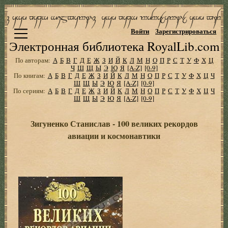
Войти
Зарегистрироваться
Электронная библиотека RoyalLib.com
По авторам:
А
Б
В
Г
Д
Е
Ж
З
И
Й
К
Л
М
Н
О
П
Р
С
Т
У
Ф
Х
Ц
Ч
Ш
Щ
Ы
Э
Ю
Я
[A-Z]
[0-9]
По книгам:
А
Б
В
Г
Д
Е
Ж
З
И
Й
К
Л
М
Н
О
П
Р
С
Т
У
Ф
Х
Ц
Ч
Ш
Щ
Ы
Э
Ю
Я
[A-Z]
[0-9]
По сериям:
А
Б
В
Г
Д
Е
Ж
З
И
Й
К
Л
М
Н
О
П
Р
С
Т
У
Ф
Х
Ц
Ч
Ш
Щ
Ы
Э
Ю
Я
[A-Z]
[0-9]
Зигуненко Станислав - 100 великих рекордов
авиации и космонавтики