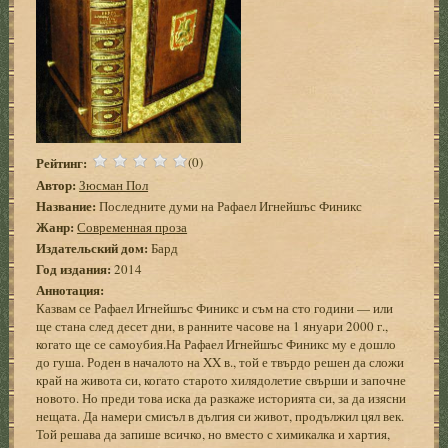
Рейтинг:
(0)
Автор:
Зюсман Пол
Название:
Последните думи на Рафаел Игнейшъс Финикс
Жанр:
Современная проза
Издательский дом:
Бард
Год издания:
2014
Аннотация:
Казвам се Рафаел Игнейшъс Финикс и съм на сто години — или
ще стана след десет дни, в ранните часове на 1 януари 2000 г.,
когато ще се самоубия.На Рафаел Игнейшъс Финикс му е дошло
до гуша. Роден в началото на XX в., той е твърдо решен да сложи
край на живота си, когато старото хилядолетие свърши и започне
новото. Но преди това иска да разкаже историята си, за да изясни
нещата. Да намери смисъл в дългия си живот, продължил цял век.
Той решава да запише всичко, но вместо с химикалка и хартия,