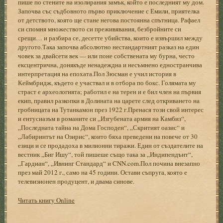
пише по стените на изолирания замък, който е последният му дом.
Започва със съдбовното първо приключение с Емили, приятелка
от детството, която ще стане негова постоянна спътница. Рафаел
си спомня множеството си преживявания, безбройните си
срещи… и разбира се, десетте убийства, които е извършил между
другото.Така започва абсолютно нестандартният разказ на един
човек за двайсети век — или поне собствената му бурна, често
ексцентрична, донякъде ненадеждна и несъмнено едностранчива
интерпретация на епохата.Пол Зюсман е учил история в
Кеймбридж, където е участвал и в отбора по бокс. Голямата му
страст е археологията; работил е на терен и е бил член на първия
екип, правил разкопки в Долината на царете след откриването на
гробницата на Тутанкамон през 1922 г.Пренася този свой интерес
и ентусиазъм в романите си „Изгубената армия на Камбиз“,
„Последната тайна на Дома Господен“, „Скритият оазис“ и
„Лабиринтът на Озирис“, които бяха преведени на повече от 30
езици и се продадоха в милионни тиражи. Един от създателите на
вестник „Биг Ишу“, той пишеше също така за „Индипендънт“,
„Гардиан“, „Ивнинг Стандард“ и CNN.com.Пол почина внезапно
през май 2012 г., само на 45 години. Остави съпруга, която е
телевизионен продуцент, и двама синове.
Читать книгу Online