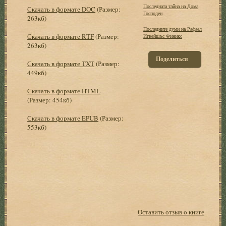
Последната тайна на Дома
Скачать в формате DOC
(Размер:
Господен
263кб)
Последните думи на Рафаел
Скачать в формате RTF
(Размер:
Игнейшъс Финикс
263кб)
Поделиться
Скачать в формате TXT
(Размер:
449кб)
Скачать в формате HTML
(Размер: 454кб)
Скачать в формате EPUB
(Размер:
553кб)
Оставить отзыв о книге