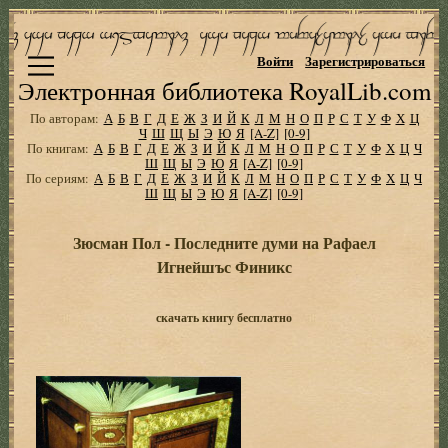
Войти
Зарегистрироваться
Электронная библиотека RoyalLib.com
По авторам:
А
Б
В
Г
Д
Е
Ж
З
И
Й
К
Л
М
Н
О
П
Р
С
Т
У
Ф
Х
Ц
Ч
Ш
Щ
Ы
Э
Ю
Я
[A-Z]
[0-9]
По книгам:
А
Б
В
Г
Д
Е
Ж
З
И
Й
К
Л
М
Н
О
П
Р
С
Т
У
Ф
Х
Ц
Ч
Ш
Щ
Ы
Э
Ю
Я
[A-Z]
[0-9]
По сериям:
А
Б
В
Г
Д
Е
Ж
З
И
Й
К
Л
М
Н
О
П
Р
С
Т
У
Ф
Х
Ц
Ч
Ш
Щ
Ы
Э
Ю
Я
[A-Z]
[0-9]
Зюсман Пол - Последните думи на Рафаел
Игнейшъс Финикс
скачать книгу бесплатно