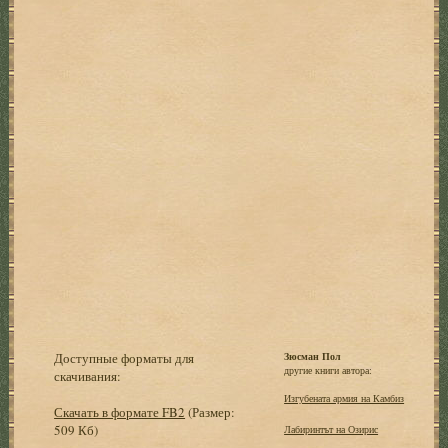
Доступные форматы для
Зюсман Пол
другие книги автора:
скачивания:
Изгубената армия на Камбиз
Скачать в формате FB2
(Размер:
509 Кб)
Лабиринтът на Озирис