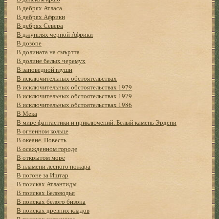
В дебрях Атласа
В дебрях Африки
В дебрях Севера
В джунглях черной Африки
В дозоре
В долината на смъртта
В долине белых черемух
В заповедной глуши
В исключительных обстоятельствах
В исключительных обстоятельствах 1979
В исключительных обстоятельствах 1979
В исключительных обстоятельствах 1986
В Мека
В мире фантастики и приключений. Белый камень Эрдени
В огненном кольце
В океане. Повесть
В осажденном городе
В открытом море
В пламени лесного пожара
В погоне за Иштар
В поисках Атлантиды
В поисках Беловодья
В поисках белого бизона
В поисках древних кладов
В поисках источника