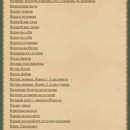
Великие легенды Европы. От Соломона до Кончиты
Венгерская вода
Венец демона
Вера в человека
Вернейские гачи
Вернейские грачи
Вернуть себя
Вернуть себя
Вероотступники
Верхом на Ветре
Вершник без голови
Весы смерти
Весьма опасная игра
Ветер богов
Ветер любви
Ветры земные. Книга 1. Сын заката
Ветры земные. Книга 2. Сын тумана
Вечерние беседы на острове
Вечірні розмови на острові
Вечный порт с именем Юность
Взгляд тигра
Взлетная полоса
Взрыв на рассвете
Взрыв произойдет сегодня (сборник)
Взять Тарантину