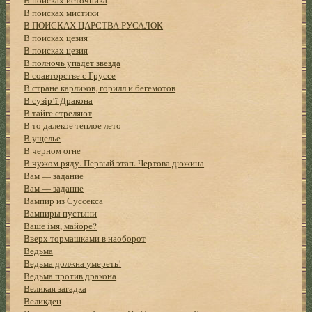
В поисках мистики
В ПОИСКАХ ЦАРСТВА РУСАЛОК
В поисках цезия
В поисках цезия
В полночь упадет звезда
В соавторстве с Груссе
В стране карликов, горилл и бегемотов
В сузір’ї Дракона
В тайге стреляют
В то далекое теплое лето
В ущелье
В черном огне
В чужом ряду. Первый этап. Чертова дюжина
Вам — задание
Вам — заданне
Вампир из Суссекса
Вампиры пустыни
Ваше імя, майоре?
Вверх тормашками в наоборот
Ведьма
Ведьма должна умереть!
Ведьма против дракона
Великая загадка
Великден