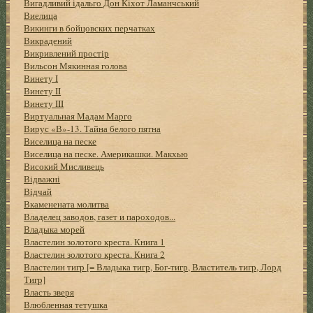
Вигадливий ідальго Дон Кіхот Ламанчський
Виелица
Викинги в бойцовских перчатках
Викрадений
Викривлений простір
Вильсон Мякинная голова
Винету I
Винету II
Винету III
Виртуальная Мадам Марго
Вирус «В»-13. Тайна белого пятна
Виселица на песке
Виселица на песке. Америкашки. Макхью
Високий Мисливець
Відважні
Відчай
Вкаменената молитва
Владелец заводов, газет и пароходов...
Владыка морей
Властелин золотого креста. Книга 1
Властелин золотого креста. Книга 2
Властелин тигр [= Владыка тигр, Бог-тигр, Властитель тигр, Лорд
Тигр]
Власть зверя
Влюбленная тетушка