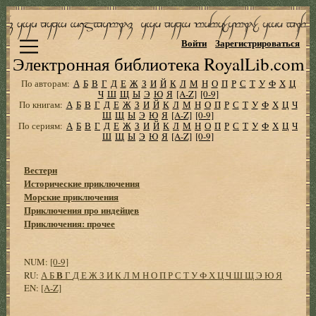
Войти
Зарегистрироваться
Электронная библиотека RoyalLib.com
По авторам:
А
Б
В
Г
Д
Е
Ж
З
И
Й
К
Л
М
Н
О
П
Р
С
Т
У
Ф
Х
Ц
Ч
Ш
Щ
Ы
Э
Ю
Я
[A-Z]
[0-9]
По книгам:
А
Б
В
Г
Д
Е
Ж
З
И
Й
К
Л
М
Н
О
П
Р
С
Т
У
Ф
Х
Ц
Ч
Ш
Щ
Ы
Э
Ю
Я
[A-Z]
[0-9]
По сериям:
А
Б
В
Г
Д
Е
Ж
З
И
Й
К
Л
М
Н
О
П
Р
С
Т
У
Ф
Х
Ц
Ч
Ш
Щ
Ы
Э
Ю
Я
[A-Z]
[0-9]
Вестерн
Исторические приключения
Морские приключения
Приключения про индейцев
Приключения: прочее
NUM:
[0-9]
В
RU:
А
Б
Г
Д
Е
Ж
З
И
К
Л
М
Н
О
П
Р
С
Т
У
Ф
Х
Ц
Ч
Ш
Щ
Э
Ю
Я
EN:
[A-Z]