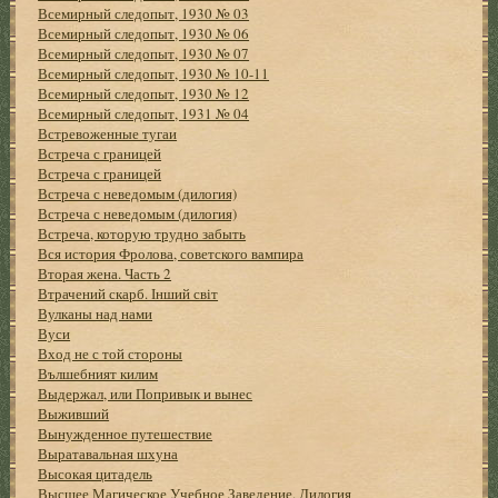
Всемирный следопыт, 1930 № 03
Всемирный следопыт, 1930 № 06
Всемирный следопыт, 1930 № 07
Всемирный следопыт, 1930 № 10-11
Всемирный следопыт, 1930 № 12
Всемирный следопыт, 1931 № 04
Встревоженные тугаи
Встреча с границей
Встреча с границей
Встреча с неведомым (дилогия)
Встреча с неведомым (дилогия)
Встреча, которую трудно забыть
Вся история Фролова, советского вампира
Вторая жена. Часть 2
Втрачений скарб. Інший світ
Вулканы над нами
Вуси
Вход не с той стороны
Вълшебният килим
Выдержал, или Попривык и вынес
Выживший
Вынужденное путешествие
Выратавальная шхуна
Высокая цитадель
Высшее Магическое Учебное Заведение. Дилогия