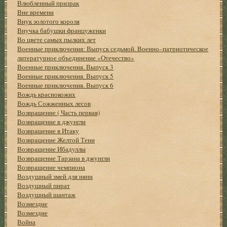
Влюбленный призрак
Вне времени
Внук золотого короля
Внучка бабушки француженки
Во цвете самых пылких лет
Военные приключения: Выпуск седьмой. Военно–патриотическое
литературное объединение «Отечество»
Военные приключения. Выпуск 3
Военные приключения. Выпуск 5
Военные приключения. Выпуск 6
Вождь краснокожих
Вождь Сожженных лесов
Возвращение ( Часть первая)
Возвращение в джунгли
Возвращение в Итаку
Возвращение Желтой Тени
Возвращение Ибадуллы
Возвращение Тарзана в джунгли
Возвращение чемпиона
Воздушный змей для няни
Воздушный пират
Воздушный шантаж
Возмездие
Возмездие
Война