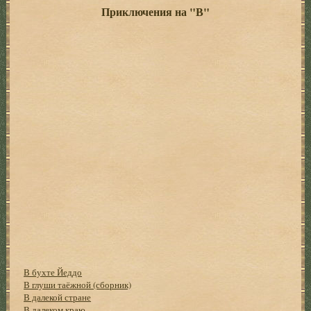
Приключения на "В"
В бухте Йеддо
В глуши таёжной (сборник)
В далекой стране
В далеком краю