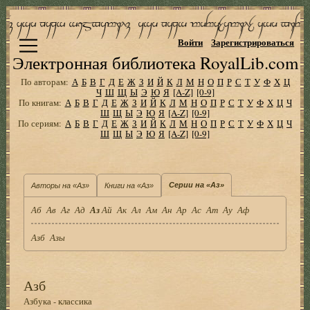
Войти
Зарегистрироваться
Электронная библиотека RoyalLib.com
По авторам:
А
Б
В
Г
Д
Е
Ж
З
И
Й
К
Л
М
Н
О
П
Р
С
Т
У
Ф
Х
Ц
Ч
Ш
Щ
Ы
Э
Ю
Я
[A-Z]
[0-9]
По книгам:
А
Б
В
Г
Д
Е
Ж
З
И
Й
К
Л
М
Н
О
П
Р
С
Т
У
Ф
Х
Ц
Ч
Ш
Щ
Ы
Э
Ю
Я
[A-Z]
[0-9]
По сериям:
А
Б
В
Г
Д
Е
Ж
З
И
Й
К
Л
М
Н
О
П
Р
С
Т
У
Ф
Х
Ц
Ч
Ш
Щ
Ы
Э
Ю
Я
[A-Z]
[0-9]
Серии на «Аз»
Авторы на «Аз»
Книги на «Аз»
Аб
Ав
Аг
Ад
Аз
Ай
Ак
Ал
Ам
Ан
Ар
Ас
Ат
Ау
Аф
Азб
Азы
Азб
Азбука - классика