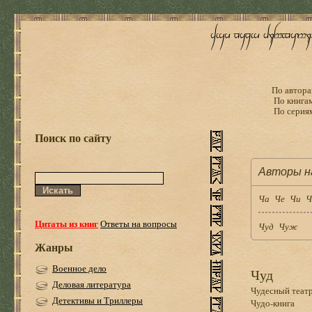
По автора
По книга
По серия
Поиск по сайту
Авторы н
Ча
Че
Чи
Ч
Цитаты из книг
Ответы на вопросы
Чуд
Чуж
Жанры
Военное дело
Чуд
Деловая литература
Чудесный теат
Детективы и Триллеры
Чудо-книга