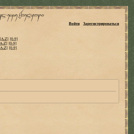
Войти
Зарегистрироваться
[A-Z]
[0-9]
[A-Z]
[0-9]
[A-Z]
[0-9]