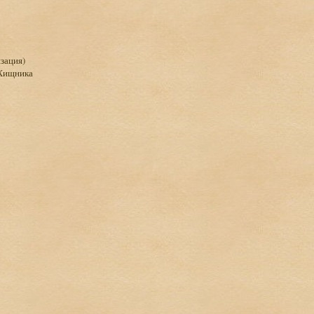
зация)
Хищника