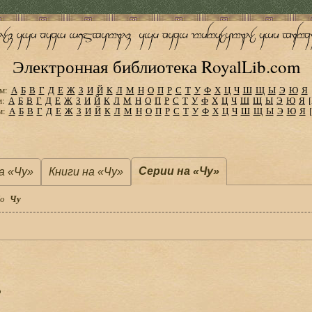
Электронная библиотека RoyalLib.com
м:
А
Б
В
Г
Д
Е
Ж
З
И
Й
К
Л
М
Н
О
П
Р
С
Т
У
Ф
Х
Ц
Ч
Ш
Щ
Ы
Э
Ю
Я
м:
А
Б
В
Г
Д
Е
Ж
З
И
Й
К
Л
М
Н
О
П
Р
С
Т
У
Ф
Х
Ц
Ч
Ш
Щ
Ы
Э
Ю
Я
м:
А
Б
В
Г
Д
Е
Ж
З
И
Й
К
Л
М
Н
О
П
Р
С
Т
У
Ф
Х
Ц
Ч
Ш
Щ
Ы
Э
Ю
Я
Серии на «Чу»
а «Чу»
Книги на «Чу»
о
Чу
р