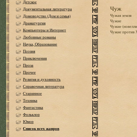
Детское
Чуж
Документальная литература
Чужая земля
Домоводство (Дом и семья)
Чужие
Драматургия
Чужие (новелли
Компьютеры и Интернет
Чужие против 
Любовные романы
Наука, Образование
Поэзия
Приключения
Проза
Прочее
Религия и духовность
Справочная литература
Старинное
Техника
Фантастика
Фольклор
Юмор
Список всех жанров