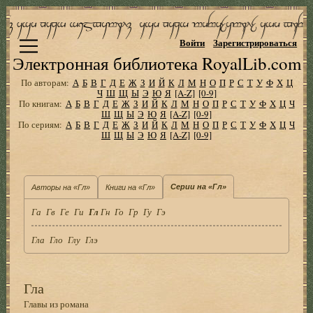
Войти
Зарегистрироваться
Электронная библиотека RoyalLib.com
По авторам:
А
Б
В
Г
Д
Е
Ж
З
И
Й
К
Л
М
Н
О
П
Р
С
Т
У
Ф
Х
Ц
Ч
Ш
Щ
Ы
Э
Ю
Я
[A-Z]
[0-9]
По книгам:
А
Б
В
Г
Д
Е
Ж
З
И
Й
К
Л
М
Н
О
П
Р
С
Т
У
Ф
Х
Ц
Ч
Ш
Щ
Ы
Э
Ю
Я
[A-Z]
[0-9]
По сериям:
А
Б
В
Г
Д
Е
Ж
З
И
Й
К
Л
М
Н
О
П
Р
С
Т
У
Ф
Х
Ц
Ч
Ш
Щ
Ы
Э
Ю
Я
[A-Z]
[0-9]
Серии на «Гл»
Авторы на «Гл»
Книги на «Гл»
Га
Гв
Ге
Ги
Гл
Гн
Го
Гр
Гу
Гэ
Гла
Гло
Глу
Глэ
Гла
Главы из романа