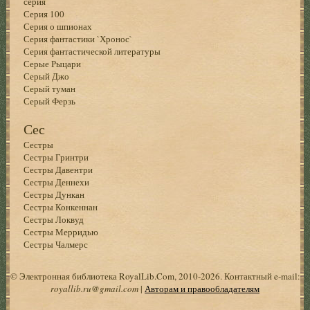
серия
Серия 100
Серия о шпионах
Серия фантастики `Хронос`
Серия фантастической литературы
Серые Рыцари
Серый Джо
Серый туман
Серый Ферзь
Сес
Сестры
Сестры Гринтри
Сестры Давентри
Сестры Деннехи
Сестры Дункан
Сестры Конкеннан
Сестры Локвуд
Сестры Мерридью
Сестры Чалмерс
© Электронная библиотека RoyalLib.Com, 2010-2026. Контактный e-mail:
royallib.ru@gmail.com
|
Авторам и правообладателям