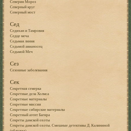
Северин Мороз
Северный круг
Северный мост
Сед
Седихан и Тамровия
Седце меча
Седьмая линия
Седьмой авианосец
Седьмой Меч
Сез
Сезонные заболевания
Сек
Секретная семерка
Секретные дела Холмса
Секретные материалы
Секретные миссии
Секретные сибирские материалы
Секретный агент Багира
Секреты дамской охоты
Секреты дамской охоты. Смешные детективы Д. Калининой
(обложка)