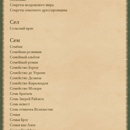
Секреты колдовского мира
Секреты опытного дрессировщика
Сел
Сельский врач
Сем
Сембия
Семейная реликвия
Семейный альбом
Семейный роман
Семейство Бэрон
Семейство де Уоренн
Семейство Деланза
Семейство Кирклендов
Семейство Мэлори
Семь братьев
Семь Зверей Райлега
Семь невест
Семь отмычек Всевластия
Семья
Семья Брэг
Семья ван Ален
Семья Гриффин