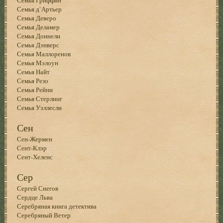
Семья д`Артьер
Семья Деверо
Семья Деламер
Семья Доннели
Семья Дэнверс
Семья Маллоренов
Семья Мэлоун
Семья Найт
Семья Резо
Семья Рейни
Семья Стерлинг
Семья Уэллесли
Сен
Сен-Жермен
Сент-Клэр
Сент-Хеленс
Сер
Сергей Снегов
Сердце Льва
Серебряная книга детектива
Серебряный Ветер