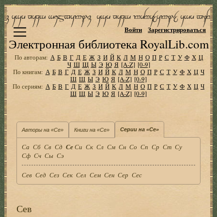
Войти
Зарегистрироваться
Электронная библиотека RoyalLib.com
По авторам:
А
Б
В
Г
Д
Е
Ж
З
И
Й
К
Л
М
Н
О
П
Р
С
Т
У
Ф
Х
Ц
Ч
Ш
Щ
Ы
Э
Ю
Я
[A-Z]
[0-9]
По книгам:
А
Б
В
Г
Д
Е
Ж
З
И
Й
К
Л
М
Н
О
П
Р
С
Т
У
Ф
Х
Ц
Ч
Ш
Щ
Ы
Э
Ю
Я
[A-Z]
[0-9]
По сериям:
А
Б
В
Г
Д
Е
Ж
З
И
Й
К
Л
М
Н
О
П
Р
С
Т
У
Ф
Х
Ц
Ч
Ш
Щ
Ы
Э
Ю
Я
[A-Z]
[0-9]
Серии на «Се»
Авторы на «Се»
Книги на «Се»
Са
Сб
Св
Сд
Се
Си
Ск
Сл
См
Сн
Со
Сп
Ср
Ст
Су
Сф
Сч
Сы
Сэ
Сев
Сед
Сез
Сек
Сел
Сем
Сен
Сер
Сес
Сев