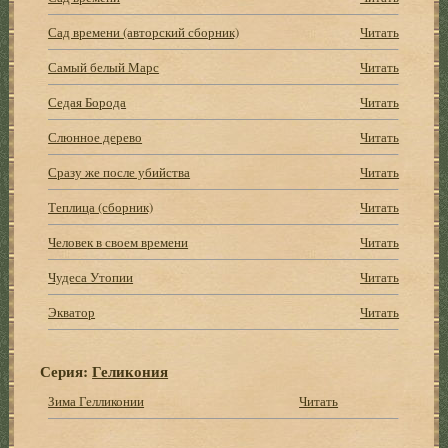
Сад времени (авторский сборник)
Читать
Самый белый Марс
Читать
Седая Борода
Читать
Слюнное дерево
Читать
Сразу же после убийства
Читать
Теплица (сборник)
Читать
Человек в своем времени
Читать
Чудеса Утопии
Читать
Экватор
Читать
Серия:
Геликония
Зима Гелликонии
Читать