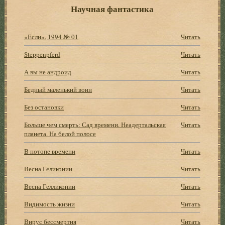
Научная фантастика
«Если», 1994 № 01
Читать
Steppenpferd
Читать
А вы не андроид
Читать
Бедный маленький воин
Читать
Без остановки
Читать
Больше чем смерть: Сад времени. Неадертальская
Читать
планета. На белой полосе
В потопе времени
Читать
Весна Геликонии
Читать
Весна Гелликонии
Читать
Видимость жизни
Читать
Вирус бессмертия
Читать