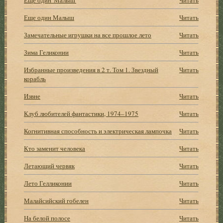
Еще один Малыш
Читать
Замечательные игрушки на все прошлое лето
Читать
Зима Геликонии
Читать
Избранные произведения в 2 т. Том 1. Звездный
Читать
корабль
Извне
Читать
Клуб любителей фантастики, 1974–1975
Читать
Когнитивная способность и электрическая лампочка
Читать
Кто заменит человека
Читать
Летающий червяк
Читать
Лето Гелликонии
Читать
Малайсийский гобелен
Читать
На белой полосе
Читать