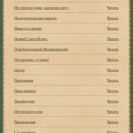
Не спросил даже, как меня зовут
Читать
Неандертальская планета
Читать
Никогда в жизни
Читать
Новый Санта-Клаус
Читать
Освобожденный Франкенштейн
Читать
Осторожно: сутаны!
Читать
Охота
Читать
Пантомима
Читать
Пара-циклоп
Читать
Переводчик
Читать
Почти искусство
Читать
Приложения
Читать
Сад времени
Читать