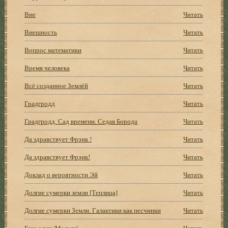
Вне
Читать
Внешность
Читать
Вопрос математики
Читать
Время человека
Читать
Всё созданное Землёй
Читать
Градгродд
Читать
Градгродд. Сад времени. Седая Борода
Читать
Да здравствует Фрэнк !
Читать
Да здравствует Фрэнк!
Читать
Доклад о вероятности Эй
Читать
Долгие сумерки земли [Теплица]
Читать
Долгие сумерки Земли. Галактики как песчинки
Читать
Еще один 'Малыш'
Читать