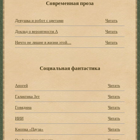
Современная проза
Девушка и робот с цветами
Читать
Доклад о вероятности А
Читать
Ничто не лишне в жизни этой…
Читать
Социальная фантастика
Апогей
Читать
Галактика Зет
Читать
Говядина
Читать
ИИИ
Читать
Кнопка «Пауза»
Читать
Оксфордские страсти
Читать