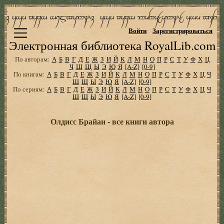
Войти
Зарегистрироваться
Электронная библиотека RoyalLib.com
По авторам:
А
Б
В
Г
Д
Е
Ж
З
И
Й
К
Л
М
Н
О
П
Р
С
Т
У
Ф
Х
Ц
Ч
Ш
Щ
Ы
Э
Ю
Я
[A-Z]
[0-9]
По книгам:
А
Б
В
Г
Д
Е
Ж
З
И
Й
К
Л
М
Н
О
П
Р
С
Т
У
Ф
Х
Ц
Ч
Ш
Щ
Ы
Э
Ю
Я
[A-Z]
[0-9]
По сериям:
А
Б
В
Г
Д
Е
Ж
З
И
Й
К
Л
М
Н
О
П
Р
С
Т
У
Ф
Х
Ц
Ч
Ш
Щ
Ы
Э
Ю
Я
[A-Z]
[0-9]
Олдисс Брайан - все книги автора