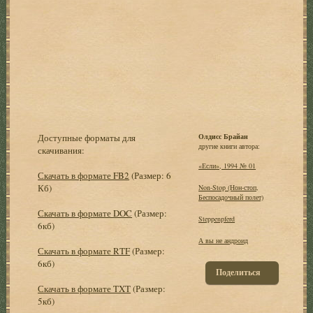
Доступные форматы для
Олдисс Брайан
другие книги автора:
скачивания:
«Если», 1994 № 01
Скачать в формате FB2
(Размер: 6
Кб)
Non-Stop (Нон-стоп,
Беспосадочный полет)
Скачать в формате DOC
(Размер:
Steppenpferd
6кб)
А вы не андроид
Скачать в формате RTF
(Размер:
6кб)
Поделиться
Скачать в формате TXT
(Размер:
5кб)