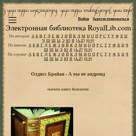
Войти
Зарегистрироваться
Электронная библиотека RoyalLib.com
По авторам:
А
Б
В
Г
Д
Е
Ж
З
И
Й
К
Л
М
Н
О
П
Р
С
Т
У
Ф
Х
Ц
Ч
Ш
Щ
Ы
Э
Ю
Я
[A-Z]
[0-9]
По книгам:
А
Б
В
Г
Д
Е
Ж
З
И
Й
К
Л
М
Н
О
П
Р
С
Т
У
Ф
Х
Ц
Ч
Ш
Щ
Ы
Э
Ю
Я
[A-Z]
[0-9]
По сериям:
А
Б
В
Г
Д
Е
Ж
З
И
Й
К
Л
М
Н
О
П
Р
С
Т
У
Ф
Х
Ц
Ч
Ш
Щ
Ы
Э
Ю
Я
[A-Z]
[0-9]
Олдисс Брайан - А вы не андроид
скачать книгу бесплатно